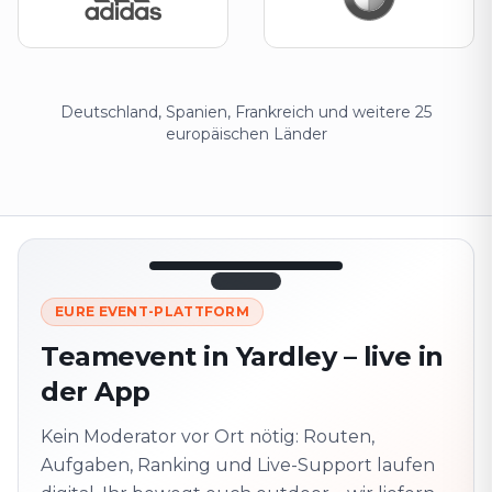
Deutschland, Spanien, Frankreich und weitere 25
europäischen Länder
12:45
LIVE
1.840
EURE EVENT-PLATTFORM
Nächster
320 m ·
Teamevent in Yardley – live in
Punkt
zusammen
der App
Marienplatz
Vor Ort? QR-Code
scannen
Kein Moderator vor Ort nötig: Routen,
Schaltet die nächste
Aufgabe frei
Aufgaben, Ranking und Live-Support laufen