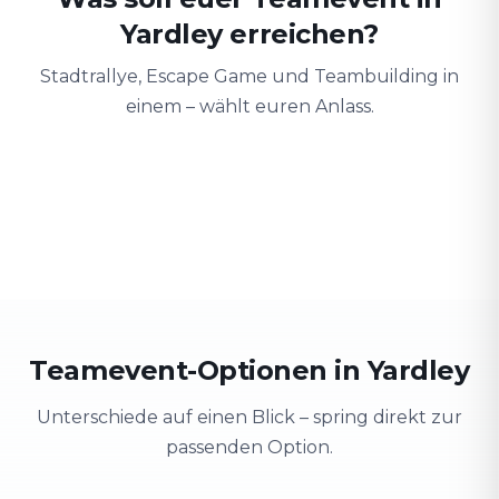
Yardley erreichen?
Stadtrallye, Escape Game und Teambuilding in
einem – wählt euren Anlass.
Teambuilding
Firmenausflug
Schulung
Teamgeist stärken
Stadt erkunden & Spaß
Wissen spieler
Teamevent-Optionen in Yardley
Unterschiede auf einen Blick – spring direkt zur
passenden Option.