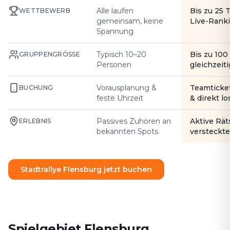
Alle laufen
Bis zu 25 
WETTBEWERB
gemeinsam, keine
Live-Rank
Spannung
Typisch 10–20
Bis zu 10
GRUPPENGRÖSSE
Personen
gleichzeiti
Vorausplanung &
Teamticke
BUCHUNG
feste Uhrzeit
& direkt l
Passives Zuhören an
Aktive Rät
ERLEBNIS
bekannten Spots
versteckte
Stadtrallye Flensburg jetzt buchen
Spielgebiet Flensburg