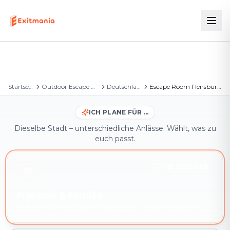
Startseite
Outdoor Escape Games
Deutschland
Escape Room Flensburg – Outdoor Escape Game
ICH PLANE FÜR …
Dieselbe Stadt – unterschiedliche Anlässe. Wählt, was zu
euch passt.
IHR SEID HIER
Freunde & Familie
Outdoor-Abenteuer in Flensburg – sofort buchbar