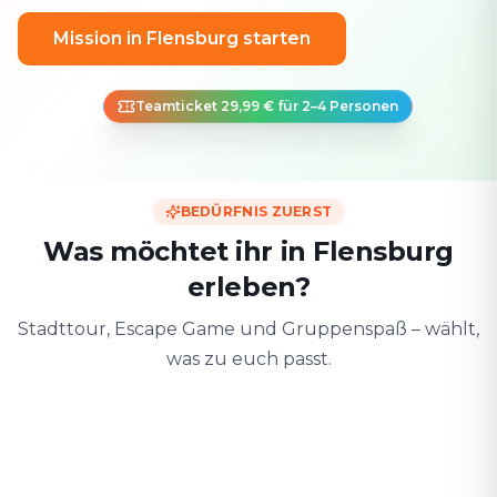
Mission in Flensburg starten
Teamticket 29,99 € für 2–4 Personen
BEDÜRFNIS ZUERST
Was möchtet ihr in Flensburg
erleben?
Stadttour, Escape Game und Gruppenspaß – wählt,
was zu euch passt.
Zu zweit
Mit Freunden
Mit der F