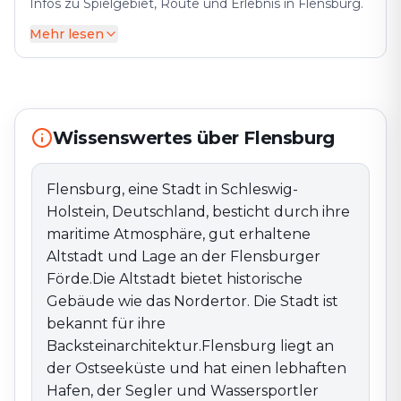
Infos zu Spielgebiet, Route und Erlebnis in Flensburg.
Mehr lesen
Flensburg, eine Stadt in Schleswig-Holstein,
Deutschland, besticht durch ihre maritime
Atmosphäre, gut erhaltene Altstadt und Lage an der
Flensburger Förde.Die Altstadt bietet historische
Gebäude wie das Nordertor. Die Stadt ist bekannt für
Wissenswertes über Flensburg
ihre Backsteinarchitektur.Flensburg liegt an der
Ostseeküste und hat einen lebhaften Hafen, der
Segler und Wassersportler anzieht. Die Förde und
Flensburg, eine Stadt in Schleswig-
Strände bieten Möglichkeiten zum Baden und
Holstein, Deutschland, besticht durch ihre
Entspannen.Die Stadt bietet Geschäfte, Restaurants
maritime Atmosphäre, gut erhaltene
und Cafés mit regionaler Küche. Der Flensburger
Altstadt und Lage an der Flensburger
Weihnachtsmarkt auf dem Südermarkt ist zur
Förde.Die Altstadt bietet historische
Vorweihnachtszeit ein beliebter Treffpunkt.Flensburg
Gebäude wie das Nordertor. Die Stadt ist
veranstaltet maritime Events wie das Flensburger
Hafenfest und die Rum-Regatta. Genießen Sie die
bekannt für ihre
maritime Atmosphäre an der Ostsee in Flensburg.
Backsteinarchitektur.Flensburg liegt an
der Ostseeküste und hat einen lebhaften
Hafen, der Segler und Wassersportler