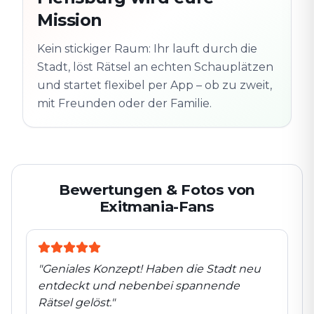
Schauplatz
m
Mission
Altstadt
Folgt der Spur
Spur
Echte Orte · völlig
entdeckt
Kein stickiger Raum: Ihr lauft durch die
flexibel
Stadt, löst Rätsel an echten Schauplätzen
und startet flexibel per App – ob zu zweit,
mit Freunden oder der Familie.
Bewertungen & Fotos von
Exitmania-Fans
"
Geniales Konzept! Haben die Stadt neu
entdeckt und nebenbei spannende
Rätsel gelöst.
"