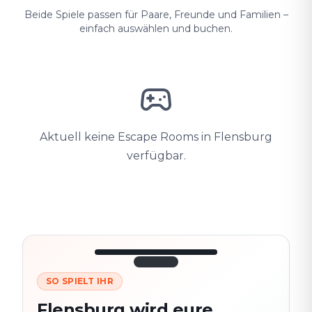
Beide Spiele passen für Paare, Freunde und Familien –
einfach auswählen und buchen.
Aktuell keine Escape Rooms in Flensburg
verfügbar.
SO SPIELT IHR
3/10
45:30
Nächster
280
Flensburg wird eure