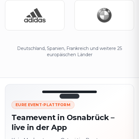
Deutschland, Spanien, Frankreich und weitere 25
europäischen Länder
12:45
LIVE
1.840
EURE EVENT-PLATTFORM
Nächster
320 m ·
Teamevent in Osnabrück –
Punkt
zusammen
live in der App
Marienplatz
Vor Ort? QR-Code
scannen