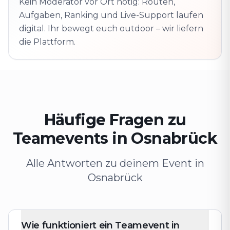
Kein Moderator vor Ort nötig: Routen,
Schaltet die nächste
Aufgabe frei
Aufgaben, Ranking und Live-Support laufen
digital. Ihr bewegt euch outdoor – wir liefern
die Plattform.
Häufige Fragen zu
Teamevents in Osnabrück
Alle Antworten zu deinem Event in
Osnabrück
Wie funktioniert ein Teamevent in