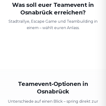
Was soll euer Teamevent in
Osnabrück erreichen?
Stadtrallye, Escape Game und Teambuilding in
einem – wählt euren Anlass.
Teambuilding
Firmenausflug
Schulung
Teamgeist stärken
Stadt erkunden & Spaß
Wissen spieler
Teamevent-Optionen in
Osnabrück
Unterschiede auf einen Blick – spring direkt zur