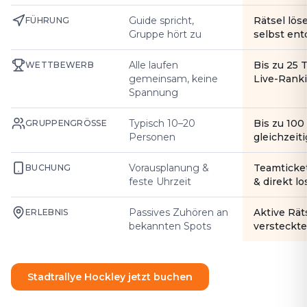
Guide spricht,
Rätsel lös
FÜHRUNG
Gruppe hört zu
selbst en
Alle laufen
Bis zu 25 
WETTBEWERB
gemeinsam, keine
Live-Rank
Spannung
Typisch 10–20
Bis zu 10
GRUPPENGRÖSSE
Personen
gleichzeiti
Vorausplanung &
Teamticke
BUCHUNG
feste Uhrzeit
& direkt l
Passives Zuhören an
Aktive Rät
ERLEBNIS
bekannten Spots
versteckte
Stadtrallye Hockley jetzt buchen