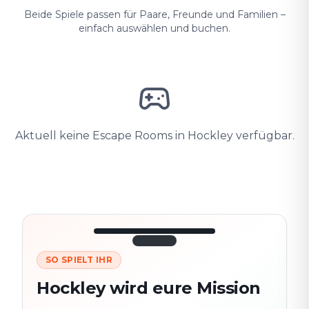
Beide Spiele passen für Paare, Freunde und Familien –
einfach auswählen und buchen.
Aktuell keine Escape Rooms in Hockley verfügbar.
SO SPIELT IHR
3/10
45:30
Nächster
280
Hockley wird eure Mission
Schauplatz
m