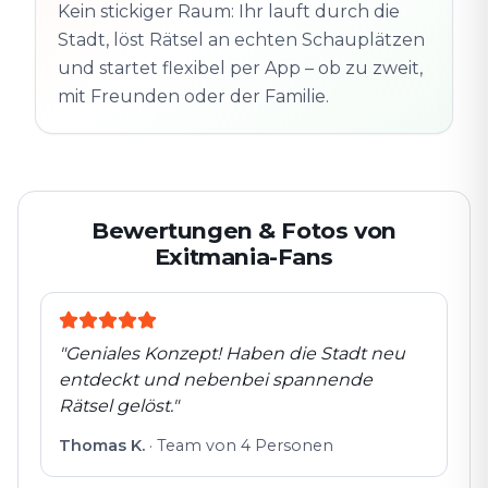
Altstadt
Kein stickiger Raum: Ihr lauft durch die
Folgt der Spur
Spur
Echte Orte · völlig
Stadt, löst Rätsel an echten Schauplätzen
entdeckt
flexibel
und startet flexibel per App – ob zu zweit,
mit Freunden oder der Familie.
Bewertungen & Fotos von
Exitmania-Fans
"
Geniales Konzept! Haben die Stadt neu
entdeckt und nebenbei spannende
Rätsel gelöst.
"
Thomas K.
·
Team von 4 Personen