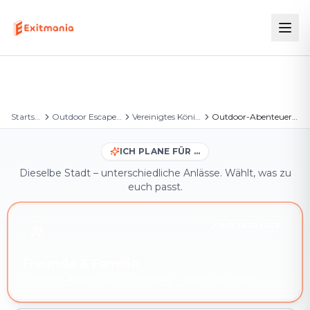
Startseite
Outdoor Escape Games
Vereinigtes Königreich
Outdoor-Abenteuer in Hockley
ICH PLANE FÜR …
Dieselbe Stadt – unterschiedliche Anlässe. Wählt, was zu
euch passt.
IHR SEID HIER
Freunde & Familie
Outdoor-Abenteuer in Hockley – sofort buchbar