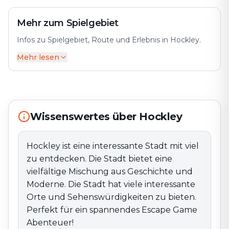
Mehr zum Spielgebiet
Infos zu Spielgebiet, Route und Erlebnis in Hockley.
Mehr lesen
Hockley ist eine interessante Stadt mit viel zu
entdecken. Die Stadt bietet eine vielfältige Mischung
aus Geschichte und Moderne. Die Stadt hat viele
interessante Orte und Sehenswürdigkeiten zu bieten.
Perfekt für ein spannendes Escape Game Abenteuer!
Wissenswertes über Hockley
Hockley ist eine interessante Stadt mit viel
zu entdecken. Die Stadt bietet eine
vielfältige Mischung aus Geschichte und
Moderne. Die Stadt hat viele interessante
Orte und Sehenswürdigkeiten zu bieten.
Perfekt für ein spannendes Escape Game
Abenteuer!