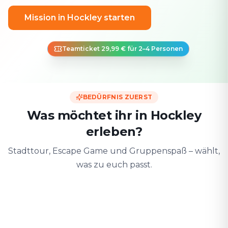
Mission in Hockley starten
Teamticket 29,99 € für 2–4 Personen
BEDÜRFNIS ZUERST
Was möchtet ihr in Hockley
erleben?
Stadttour, Escape Game und Gruppenspaß – wählt,
was zu euch passt.
Zu zweit
Mit Freunden
Mit der F