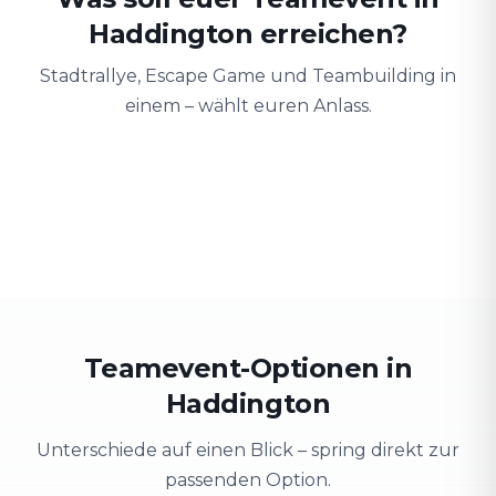
Haddington erreichen?
Stadtrallye, Escape Game und Teambuilding in
einem – wählt euren Anlass.
Teambuilding
Firmenausflug
Schulung
Teamgeist stärken
Stadt erkunden & Spaß
Wissen spieler
Teamevent-Optionen in
Haddington
Unterschiede auf einen Blick – spring direkt zur
passenden Option.