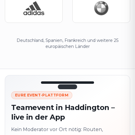
Deutschland, Spanien, Frankreich und weitere 25
europäischen Länder
12:45
LIVE
1.840
EURE EVENT-PLATTFORM
Nächster
320 m ·
Teamevent in Haddington –
Punkt
zusammen
live in der App
Marienplatz
Vor Ort? QR-Code
scannen
Kein Moderator vor Ort nötig: Routen,
Schaltet die nächste
Aufgabe frei