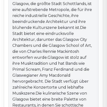
ist stolz auf ihre Musiktradition und hat Bands wie
Glasgow, die größte Stadt Schottlands, ist
Primal Scream, Franz Ferdinand und die Glaswegianer
eine aufstrebende Metropole, die für ihre
Amy Macdonald hervorgebracht. Die Stadt verfügt
reiche industrielle Geschichte, ihre
über zahlreiche Konzertorte und lebhafte
beeindruckende Architektur und ihre
Musikszene.Die kulinarische Szene von Glasgow
blühende Kulturszene bekannt ist.Die
bietet eine breite Palette von Restaurants, in denen
Stadt bietet eine eindrucksvolle
Sie schottische Spezialitäten und internationale Küche
genießen können.Die Stadt veranstaltet kulturelle
Architektur, darunter das Glasgow City
Events wie das Glasgow International Festival of Visual
Chambers und die Glasgow School of Art,
Art und das Celtic Connections Musikfestival. Glasgow
die von Charles Rennie Mackintosh
bietet eine faszinierende Mischung aus Geschichte,
entworfen wurde.Glasgow ist stolz auf
Kultur und modernem Leben. Tauchen Sie ein in das
ihre Musiktradition und hat Bands wie
Ambiente von Glasgow und erleben Sie die Schönheit
Primal Scream, Franz Ferdinand und die
und die kulturelle Vielfalt dieser schottischen
Glaswegianer Amy Macdonald
Großstadt.
hervorgebracht. Die Stadt verfügt über
zahlreiche Konzertorte und lebhafte
Musikszene.Die kulinarische Szene von
Glasgow bietet eine breite Palette von
Restaurants, in denen Sie schottische