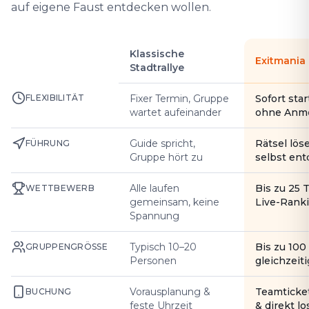
auf eigene Faust entdecken wollen.
Klassische
Exitmania
Stadtrallye
FLEXIBILITÄT
Fixer Termin, Gruppe
Sofort star
wartet aufeinander
ohne Anm
Guide spricht,
Rätsel lös
FÜHRUNG
Gruppe hört zu
selbst en
Alle laufen
Bis zu 25 
WETTBEWERB
gemeinsam, keine
Live-Rank
Spannung
Typisch 10–20
Bis zu 10
GRUPPENGRÖSSE
Personen
gleichzeiti
Vorausplanung &
Teamticke
BUCHUNG
feste Uhrzeit
& direkt l