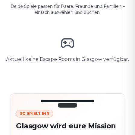
Beide Spiele passen für Paare, Freunde und Familien –
einfach auswählen und buchen.
Aktuell keine Escape Rooms in Glasgow verfügbar.
SO SPIELT IHR
3/10
45:30
Nächster
280
Glasgow wird eure Mission
Schauplatz
m