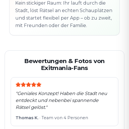
Altstadt
Kein stickiger Raum: Ihr lauft durch die
Folgt der Spur
Spur
Echte Orte · völlig
Stadt, löst Rätsel an echten Schauplätzen
entdeckt
flexibel
und startet flexibel per App – ob zu zweit,
mit Freunden oder der Familie.
Bewertungen & Fotos von
Exitmania-Fans
"
Geniales Konzept! Haben die Stadt neu
entdeckt und nebenbei spannende
Rätsel gelöst.
"
Thomas K.
·
Team von 4 Personen