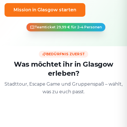
Mission in Glasgow starten
Teamticket 29,99 € für 2–4 Personen
BEDÜRFNIS ZUERST
Was möchtet ihr in Glasgow
erleben?
Stadttour, Escape Game und Gruppenspaß – wählt,
was zu euch passt.
Zu zweit
Mit Freunden
Mit der F