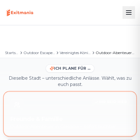
Startseite
Outdoor Escape Games
Vereinigtes Königreich
Outdoor-Abenteuer in Glasgow
ICH PLANE FÜR …
Dieselbe Stadt – unterschiedliche Anlässe. Wählt, was zu
euch passt.
IHR SEID HIER
Freunde & Familie
Outdoor-Abenteuer in Glasgow – sofort buchbar