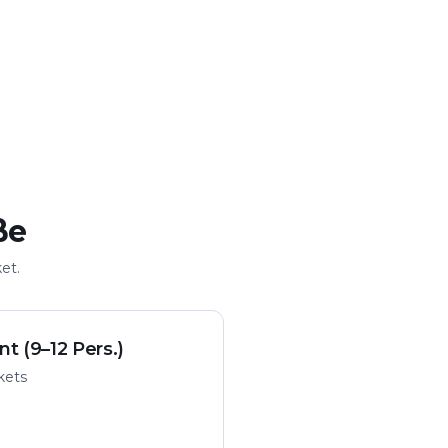
ße
et.
nt (9–12 Pers.)
ckets