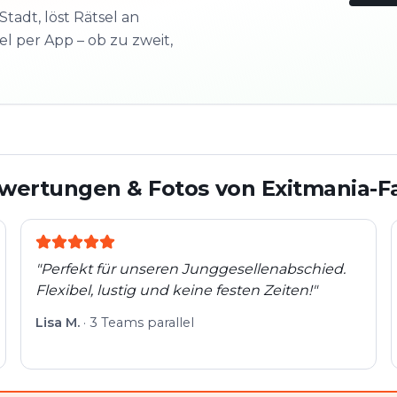
Stadt, löst Rätsel an
l per App – ob zu zweit,
3/10
Nächs
Schau
wertungen & Fotos von Exitmania-F
"
Perfekt für unseren Junggesellenabschied.
Flexibel, lustig und keine festen Zeiten!
"
Lisa M.
·
3 Teams parallel