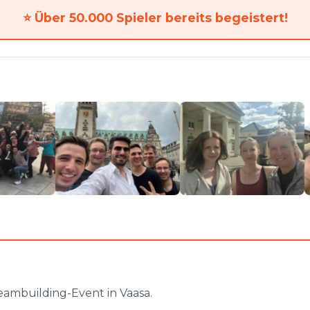
⭐
Über 50.000 Spieler bereits begeistert!
eambuilding-Event in Vaasa.