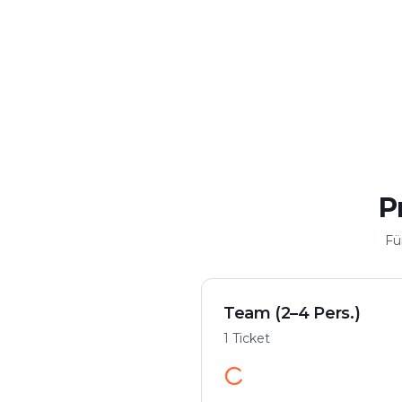
Krimi & Spannung
Flexibel spi
Fall in der Stadt lösen
Von überall starte
P
Fü
Team (2–4 Pers.)
1 Ticket