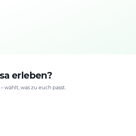
sa erleben?
 wählt, was zu euch passt.
n
Mit der Familie
JGA & Geb
ge
Sicher & spielerisch
Feiern mit Act