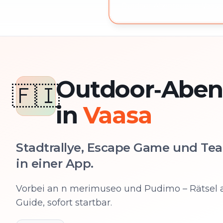
Outdoor-Abenteuer in Vaasa 
Outdoor‑Aben
🇫🇮
in
Vaasa
Stadtrallye, Escape Game und Tea
in einer App.
Vorbei an n merimuseo und Pudimo – Rätsel 
Guide, sofort startbar.