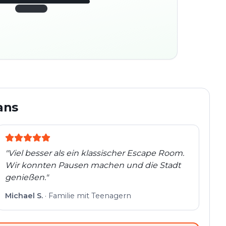
45:30
ter
280
platz
m
Altstadt
Folgt der Spur
Spur
Echte Orte · völlig
entdeckt
flexibel
ans
"
Viel besser als ein klassischer Escape Room.
Wir konnten Pausen machen und die Stadt
genießen.
"
Michael S.
·
Familie mit Teenagern