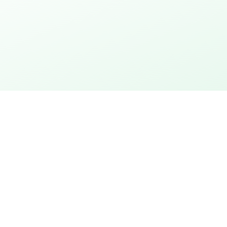
urtstag
Stadt entdecken
ion
Stadtrallye mit Rätseln