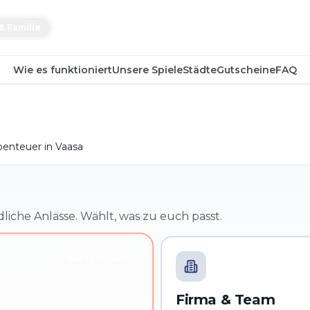
& Familie
Wie es funktioniert
Unsere Spiele
Städte
Gutscheine
FAQ
enteuer in Vaasa
dliche Anlässe. Wählt, was zu euch passt.
IHR SEID HIER
Firma & Team