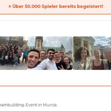
⭐
Über 50.000 Spieler bereits begeistert!
eambuilding-Event in Murcia.