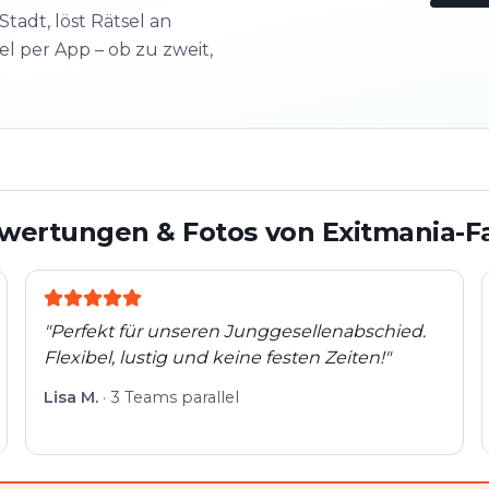
Stadt, löst Rätsel an
l per App – ob zu zweit,
3/10
Nächs
Schau
wertungen & Fotos von Exitmania-F
"
Perfekt für unseren Junggesellenabschied.
Flexibel, lustig und keine festen Zeiten!
"
Lisa M.
·
3 Teams parallel