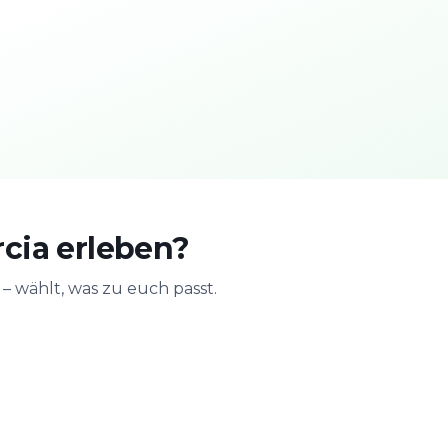
cia erleben?
 wählt, was zu euch passt.
n
Mit der Familie
JGA & Geb
ge
Sicher & spielerisch
Feiern mit Act