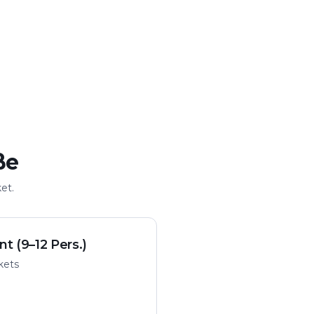
ße
et.
nt (9–12 Pers.)
ckets