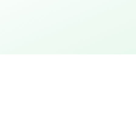
urtstag
Stadt entdecken
ion
Stadtrallye mit Rätseln