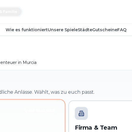
& Familie
Wie es funktioniert
Unsere Spiele
Städte
Gutscheine
FAQ
enteuer in Murcia
dliche Anlässe. Wählt, was zu euch passt.
IHR SEID HIER
Firma & Team