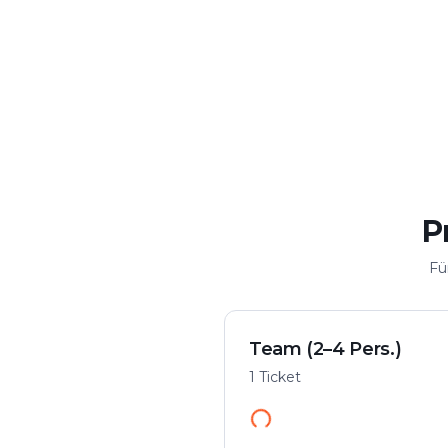
Krimi & Spannung
Flexibel spi
Fall in der Stadt lösen
Von überall starte
P
Fü
Team (2–4 Pers.)
1 Ticket