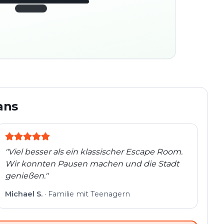
45:30
ter
280
platz
m
Altstadt
Folgt der Spur
Spur
Echte Orte · völlig
entdeckt
flexibel
ans
"
Viel besser als ein klassischer Escape Room.
Wir konnten Pausen machen und die Stadt
genießen.
"
Michael S.
·
Familie mit Teenagern