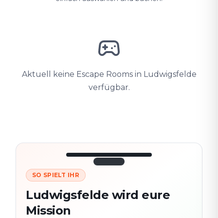
Aktuell keine Escape Rooms in Ludwigsfelde
verfügbar.
SO SPIELT IHR
3/10
45:30
Nächster
280
Ludwigsfelde wird eure
Schauplatz
m
Mission
Altstadt