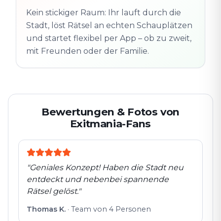
Folgt der Spur
Spur
Echte Orte · völlig
entdeckt
Kein stickiger Raum: Ihr lauft durch die
flexibel
Stadt, löst Rätsel an echten Schauplätzen
und startet flexibel per App – ob zu zweit,
mit Freunden oder der Familie.
Bewertungen & Fotos von
Exitmania-Fans
"
Geniales Konzept! Haben die Stadt neu
entdeckt und nebenbei spannende
Rätsel gelöst.
"
Thomas K.
·
Team von 4 Personen