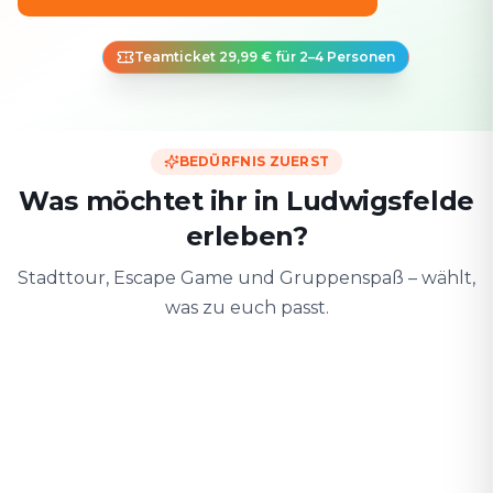
Teamticket 29,99 € für 2–4 Personen
BEDÜRFNIS ZUERST
Was möchtet ihr in Ludwigsfelde
erleben?
Stadttour, Escape Game und Gruppenspaß – wählt,
was zu euch passt.
Zu zweit
Mit Freunden
Mit der F
Date & Stadtabenteuer
Gruppen-Challenge
Sicher & spiele