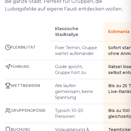
die ganze Stadt. Perfekt für Gruppen, die
Ludwigsfelde auf eigene Faust entdecken wollen.
Klassische
Exitmania
Stadtrallye
FLEXIBILITÄT
Fixer Termin, Gruppe
Sofort star
wartet aufeinander
ohne Anm
Guide spricht,
Rätsel lös
FÜHRUNG
Gruppe hört zu
selbst en
Alle laufen
Bis zu 25 
WETTBEWERB
gemeinsam, keine
Live-Rank
Spannung
Typisch 10–20
Bis zu 10
GRUPPENGRÖSSE
Personen
gleichzeiti
Vorausplanung &
Teamticke
BUCHUNG