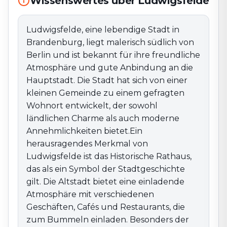
Wissenswertes über Ludwigsfelde
der sowohl ländlichen Charme als auch moderne
Annehmlichkeiten bietet.Ein herausragendes Merkmal
von Ludwigsfelde ist das Historische Rathaus, das als
Ludwigsfelde, eine lebendige Stadt in
ein Symbol der Stadtgeschichte gilt. Die Altstadt
Brandenburg, liegt malerisch südlich von
bietet eine einladende Atmosphäre mit
Berlin und ist bekannt für ihre freundliche
verschiedenen Geschäften, Cafés und Restaurants, die
Atmosphäre und gute Anbindung an die
zum Bummeln einladen. Besonders der Marktplatz ist
Hauptstadt. Die Stadt hat sich von einer
ein zentraler Treffpunkt, der regelmäßig für
kleinen Gemeinde zu einem gefragten
Veranstaltungen und Märkte genutzt wird, darunter
der beliebte Ludwigsfelder Weihnachtsmarkt.Die
Wohnort entwickelt, der sowohl
Umgebung von Ludwigsfelde ist von einer reizvollen
ländlichen Charme als auch moderne
Natur geprägt und bietet zahlreiche Möglichkeiten für
Annehmlichkeiten bietet.Ein
Outdoor-Aktivitäten. Wander- und Radwege führen
herausragendes Merkmal von
durch die schöne Landschaft des Fläming und laden
Ludwigsfelde ist das Historische Rathaus,
zu Erkundungen ein. Die Nähe zu Berlin ermöglicht es
das als ein Symbol der Stadtgeschichte
den Einwohnern, die Vorzüge einer Großstadt zu
gilt. Die Altstadt bietet eine einladende
genießen, während sie in einer ruhigen Umgebung
Atmosphäre mit verschiedenen
wohnen. Mit ihrer Kombination aus naturnaher
Geschäften, Cafés und Restaurants, die
Erholung, einem aktiven Gemeinschaftsleben und der
zum Bummeln einladen. Besonders der
Nähe zu Berlin ist Ludwigsfelde ein attraktives Ziel für