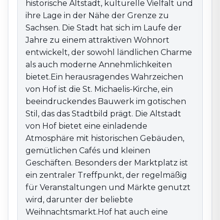
historische Altstadt, kulturelle Vielfalt und
einladende Atmosphäre mit historischen Gebäuden,
ihre Lage in der Nähe der Grenze zu
gemütlichen Cafés und kleinen Geschäften.
Sachsen. Die Stadt hat sich im Laufe der
Besonders der Marktplatz ist ein zentraler Treffpunkt,
Jahre zu einem attraktiven Wohnort
der regelmäßig für Veranstaltungen und Märkte
genutzt wird, darunter der beliebte
entwickelt, der sowohl ländlichen Charme
Weihnachtsmarkt.Hof hat auch eine lebendige
als auch moderne Annehmlichkeiten
Kulturszene mit regelmäßigen Veranstaltungen, wie
bietet.Ein herausragendes Wahrzeichen
den Hofgartenfesten und dem HofFilmFest, die viele
von Hof ist die St. Michaelis-Kirche, ein
Besucher anziehen. Die Umgebung der Stadt bietet
beeindruckendes Bauwerk im gotischen
zahlreiche Möglichkeiten für Outdoor-Aktivitäten, mit
Stil, das das Stadtbild prägt. Die Altstadt
Wander- und Radwegen im schönen Frankenwald. Mit
von Hof bietet eine einladende
ihrer Kombination aus historischer Schönheit,
Atmosphäre mit historischen Gebäuden,
kultureller Vielfalt und naturnaher Erholung ist Hof ein
gemütlichen Cafés und kleinen
attraktives Ziel für alle, die die Vorzüge dieser Region
Geschäften. Besonders der Marktplatz ist
genießen möchten.
ein zentraler Treffpunkt, der regelmäßig
für Veranstaltungen und Märkte genutzt
wird, darunter der beliebte
Weihnachtsmarkt.Hof hat auch eine