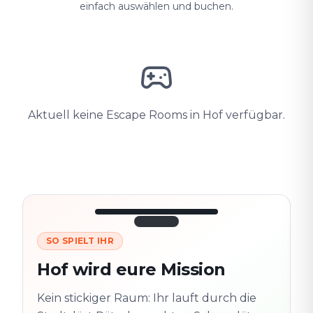
einfach auswählen und buchen.
Aktuell keine Escape Rooms in Hof verfügbar.
SO SPIELT IHR
3/10
45:30
Nächster
280
Hof wird eure Mission
Schauplatz
m
Altstadt
Kein stickiger Raum: Ihr lauft durch die
Folgt der Spur
Spur