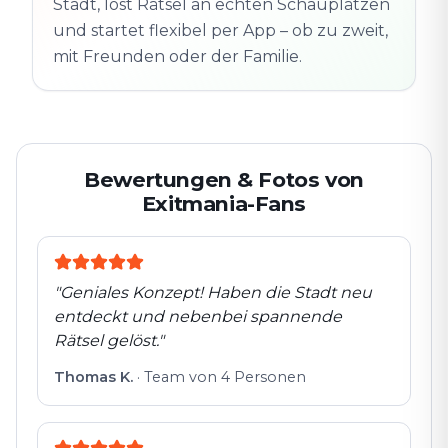
Echte Orte · völlig
Stadt, löst Rätsel an echten Schauplätzen
entdeckt
flexibel
und startet flexibel per App – ob zu zweit,
mit Freunden oder der Familie.
Bewertungen & Fotos von
Exitmania-Fans
"
Geniales Konzept! Haben die Stadt neu
entdeckt und nebenbei spannende
Rätsel gelöst.
"
Thomas K.
·
Team von 4 Personen