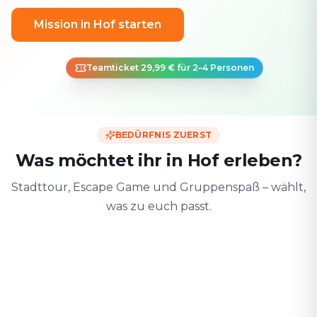
Mission in Hof starten
Teamticket 29,99 € für 2–4 Personen
BEDÜRFNIS ZUERST
Was möchtet ihr in Hof erleben?
Stadttour, Escape Game und Gruppenspaß – wählt,
was zu euch passt.
Zu zweit
Mit Freunden
Mit der F
Date & Stadtabenteuer
Gruppen-Challenge
Sicher & spiele