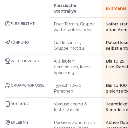
Klassische
Exitmania
Stadtrallye
FLEXIBILITÄT
Fixer Termin, Gruppe
Sofort star
wartet aufeinander
ohne Anm
Guide spricht,
Rätsel lös
FÜHRUNG
Gruppe hört zu
selbst en
Alle laufen
Bis zu 25 
WETTBEWERB
gemeinsam, keine
Live-Rank
Spannung
Typisch 10–20
Bis zu 10
GRUPPENGRÖSSE
Personen
gleichzeiti
Vorausplanung &
Teamticke
BUCHUNG
feste Uhrzeit
& direkt l
Passives Zuhören an
Aktive Rät
ERLEBNIS