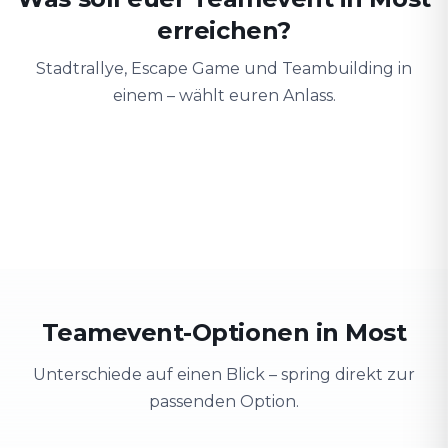
erreichen?
Stadtrallye, Escape Game und Teambuilding in
einem – wählt euren Anlass.
Teambuilding
Firmenausflug
Schulung
Teamgeist stärken
Stadt erkunden & Spaß
Wissen spieler
Teamevent-Optionen in Most
Unterschiede auf einen Blick – spring direkt zur
passenden Option.