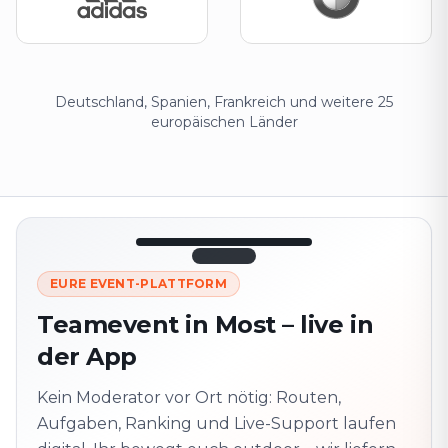
Deutschland, Spanien, Frankreich und weitere 25
europäischen Länder
12:45
LIVE
1.840
EURE EVENT-PLATTFORM
Nächster
320 m ·
Teamevent in Most – live in
Punkt
zusammen
der App
Marienplatz
Vor Ort? QR-Code
scannen
Kein Moderator vor Ort nötig: Routen,
Schaltet die nächste
Aufgabe frei
Aufgaben, Ranking und Live-Support laufen