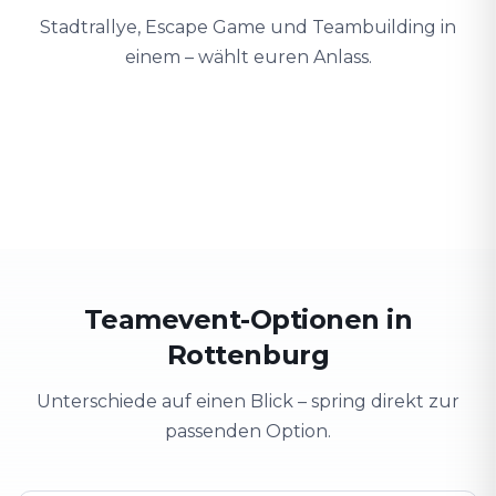
Stadtrallye, Escape Game und Teambuilding in
einem – wählt euren Anlass.
Teambuilding
Firmenausflug
Schulung
Teamgeist stärken
Stadt erkunden & Spaß
Wissen spieler
Teamevent-Optionen in
Rottenburg
Unterschiede auf einen Blick – spring direkt zur
passenden Option.