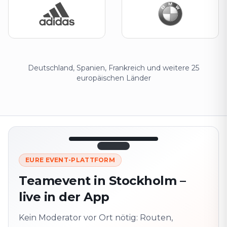
Deutschland, Spanien, Frankreich und weitere 25
europäischen Länder
12:45
LIVE
1.840
EURE EVENT-PLATTFORM
Nächster
320 m ·
Teamevent in Stockholm –
Punkt
zusammen
live in der App
Marienplatz
Vor Ort? QR-Code
scannen
Kein Moderator vor Ort nötig: Routen,
Schaltet die nächste
Aufgabe frei