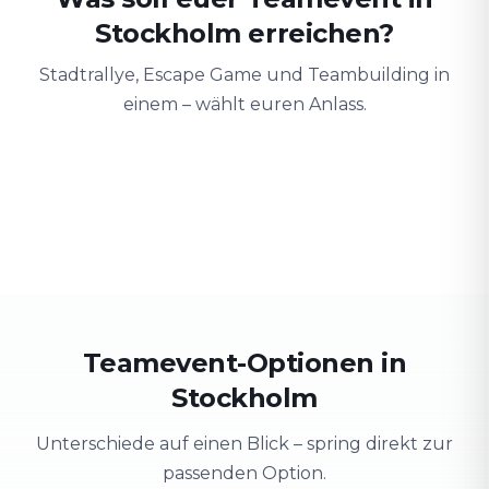
Stockholm erreichen?
Stadtrallye, Escape Game und Teambuilding in
einem – wählt euren Anlass.
Teambuilding
Firmenausflug
Schulung
Teamgeist stärken
Stadt erkunden & Spaß
Wissen spieler
Teamevent-Optionen in
Stockholm
Unterschiede auf einen Blick – spring direkt zur
passenden Option.