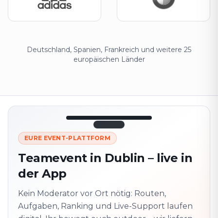
Deutschland, Spanien, Frankreich und weitere 25
europäischen Länder
12:45
LIVE
1.840
EURE EVENT-PLATTFORM
Nächster
320 m ·
Teamevent in Dublin – live in
Punkt
zusammen
der App
Marienplatz
Vor Ort? QR-Code
scannen
Kein Moderator vor Ort nötig: Routen,
Schaltet die nächste
Aufgabe frei
Aufgaben, Ranking und Live-Support laufen