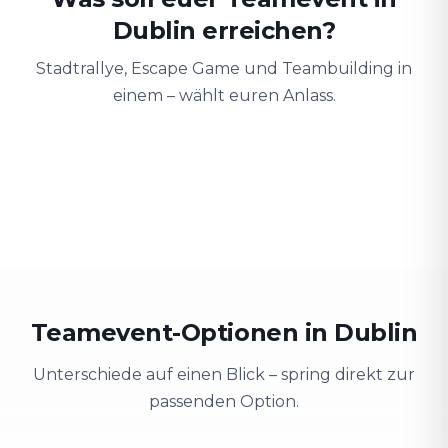
Dublin erreichen?
Stadtrallye, Escape Game und Teambuilding in
einem – wählt euren Anlass.
Teambuilding
Firmenausflug
Schulung
Teamgeist stärken
Stadt erkunden & Spaß
Wissen spieler
Teamevent-Optionen in Dublin
Unterschiede auf einen Blick – spring direkt zur
passenden Option.