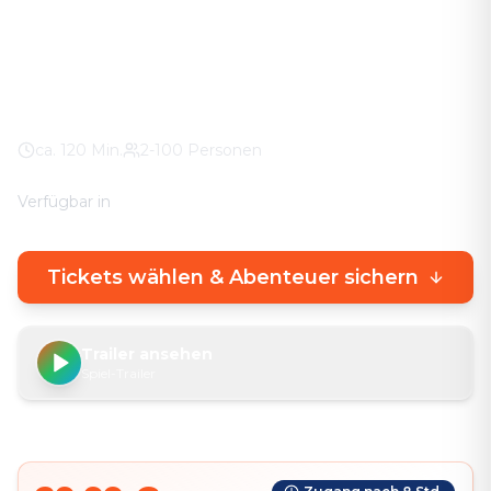
echtem Stadterlebnis.
Zittau Klosterplatz
100% Wetter-Garantie
Eigenes Smartphone
ca.
120
Min.
2-100 Personen
Verfügbar in
🇩🇪
DE
🇬🇧
EN
Tickets wählen & Abenteuer sichern
Trailer ansehen
Spiel-Trailer