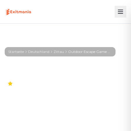
Startseite
Deutschland
Zittau
Outdoor Escape Game Zittau – First Profiler - Zittau
4.5
Outdoor Escape Game
Zittau – First Profiler - Zittau
Das Abenteuer in eurer Stadt. Keine stickigen
Keller-Räume – knifflige Rätsel direkt draußen, mit