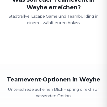
Weyhe⁠ erreichen?
Stadtrallye, Escape Game und Teambuilding in
einem – wählt euren Anlass.
Teambuilding
Firmenausflug
Schulung
Teamgeist stärken
Stadt erkunden & Spaß
Wissen spieler
Teamevent-Optionen in Weyhe⁠
Unterschiede auf einen Blick – spring direkt zur
passenden Option.