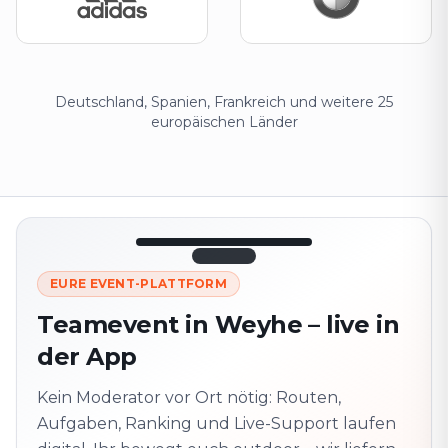
Deutschland, Spanien, Frankreich und weitere 25
europäischen Länder
12:45
LIVE
1.840
EURE EVENT-PLATTFORM
Nächster
320 m ·
Teamevent in Weyhe⁠ – live in
Punkt
zusammen
der App
Marienplatz
Vor Ort? QR-Code
scannen
Kein Moderator vor Ort nötig: Routen,
Schaltet die nächste
Aufgabe frei
Aufgaben, Ranking und Live-Support laufen