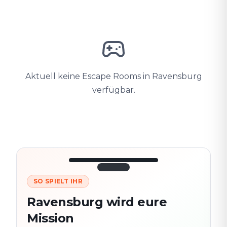
Aktuell keine Escape Rooms in Ravensburg
verfügbar.
SO SPIELT IHR
3/10
45:30
Nächster
280
Ravensburg wird eure
Schauplatz
m
Mission
Altstadt