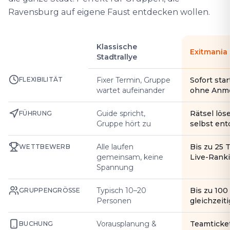
Ravensburg auf eigene Faust entdecken wollen.
Klassische
Exitmania
Stadtrallye
FLEXIBILITÄT
Fixer Termin, Gruppe
Sofort star
wartet aufeinander
ohne Anm
Guide spricht,
Rätsel lös
FÜHRUNG
Gruppe hört zu
selbst en
Alle laufen
Bis zu 25 
WETTBEWERB
gemeinsam, keine
Live-Rank
Spannung
Typisch 10–20
Bis zu 10
GRUPPENGRÖSSE
Personen
gleichzeiti
Vorausplanung &
Teamticke
BUCHUNG