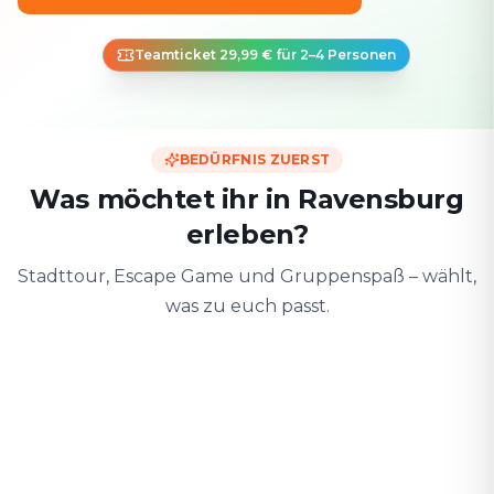
Teamticket 29,99 € für 2–4 Personen
BEDÜRFNIS ZUERST
Was möchtet ihr in Ravensburg
erleben?
Stadttour, Escape Game und Gruppenspaß – wählt,
was zu euch passt.
Zu zweit
Mit Freunden
Mit der F
Date & Stadtabenteuer
Gruppen-Challenge
Sicher & spiele