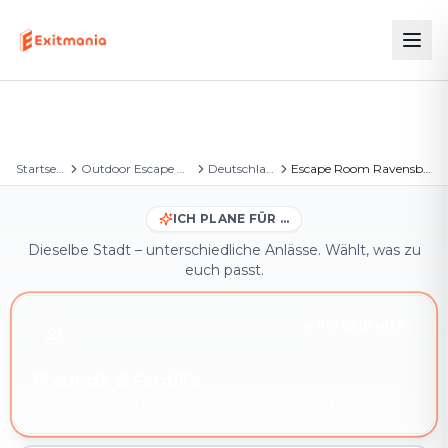
Startseite
Outdoor Escape Games
Deutschland
Escape Room Ravensburg
ICH PLANE FÜR …
Dieselbe Stadt – unterschiedliche Anlässe. Wählt, was zu
euch passt.
IHR SEID HIER
Freunde & Familie
Outdoor-Abenteuer in Ravensburg – sofort buchbar