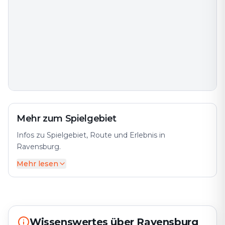
Mehr zum Spielgebiet
Infos zu Spielgebiet, Route und Erlebnis in
Ravensburg.
Mehr lesen
Erlebe Ravensburg als Outdoor Escape Game: Rätsel
lösen, Sehenswürdigkeiten entdecken – ohne Termin,
jederzeit spielbar.
Wissenswertes über Ravensburg