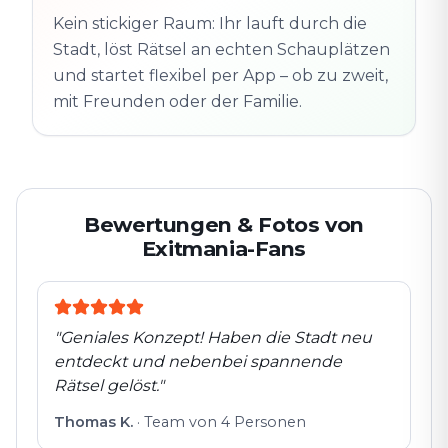
Folgt der Spur
Spur
Echte Orte · völlig
entdeckt
Kein stickiger Raum: Ihr lauft durch die
flexibel
Stadt, löst Rätsel an echten Schauplätzen
und startet flexibel per App – ob zu zweit,
mit Freunden oder der Familie.
Bewertungen & Fotos von
Exitmania-Fans
"
Geniales Konzept! Haben die Stadt neu
entdeckt und nebenbei spannende
Rätsel gelöst.
"
Thomas K.
·
Team von 4 Personen