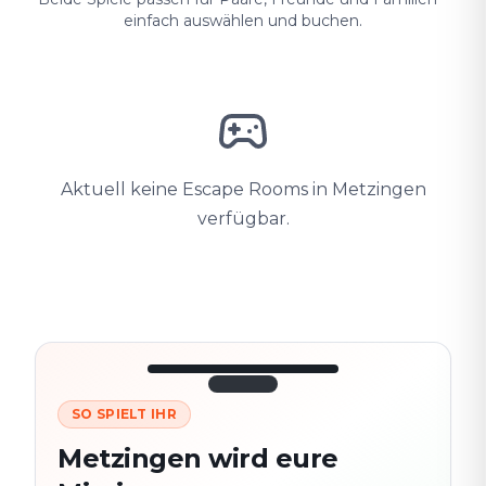
einfach auswählen und buchen.
Aktuell keine Escape Rooms in Metzingen
verfügbar.
SO SPIELT IHR
3/10
45:30
Nächster
280
Metzingen wird eure
Schauplatz
m