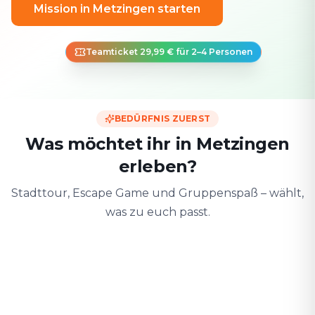
Mission in Metzingen starten
Teamticket 29,99 € für 2–4 Personen
BEDÜRFNIS ZUERST
Was möchtet ihr in Metzingen
erleben?
Stadttour, Escape Game und Gruppenspaß – wählt,
was zu euch passt.
Zu zweit
Mit Freunden
Mit der F
Date & Stadtabenteuer
Gruppen-Challenge
Sicher & spiele