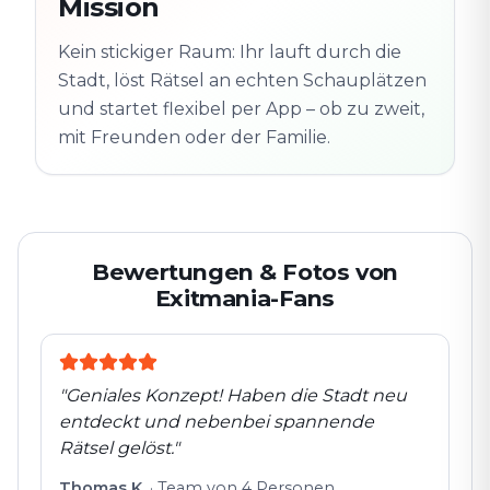
Mission
Altstadt
Folgt der Spur
Spur
Echte Orte · völlig
entdeckt
Kein stickiger Raum: Ihr lauft durch die
flexibel
Stadt, löst Rätsel an echten Schauplätzen
und startet flexibel per App – ob zu zweit,
mit Freunden oder der Familie.
Bewertungen & Fotos von
Exitmania-Fans
"
Geniales Konzept! Haben die Stadt neu
entdeckt und nebenbei spannende
Rätsel gelöst.
"
Thomas K.
·
Team von 4 Personen