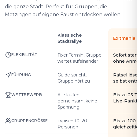
die ganze Stadt. Perfekt für Gruppen, die
Metzingen auf eigene Faust entdecken wollen.
Klassische
Exitmania
Stadtrallye
FLEXIBILITÄT
Fixer Termin, Gruppe
Sofort star
wartet aufeinander
ohne Anm
Guide spricht,
Rätsel lös
FÜHRUNG
Gruppe hört zu
selbst en
Alle laufen
Bis zu 25 
WETTBEWERB
gemeinsam, keine
Live-Rank
Spannung
Typisch 10–20
Bis zu 10
GRUPPENGRÖSSE
Personen
gleichzeiti