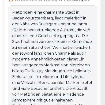
ländlichen Charme als auch moderne
Annehmlichkeiten bietet.Ein herausragendes Merkmal
Metzingen, eine charmante Stadt in
von Metzingen ist das Outletcity Metzingen, ein
Baden-Württemberg, liegt malerisch in
beliebtes Einkaufsziel für Mode und Lifestyle, das eine
der Nähe von Stuttgart und ist bekannt
Vielzahl internationaler Marken bietet und viele
für ihre beeindruckende Altstadt, die von
Besucher anzieht. Die Altstadt von Metzingen bietet
einer reichen Geschichte geprägt ist. Die
eine einladende Atmosphäre mit gut erhaltenen
Stadt hat sich von einer kleinen Gemeinde
Fachwerkhäusern, gemütlichen Cafés und einer
Vielzahl von Geschäften. Besonders der Marktplatz ist
zu einem attraktiven Wohnort entwickelt,
ein zentraler Treffpunkt, der regelmäßig für
der sowohl ländlichen Charme als auch
Veranstaltungen und Märkte genutzt wird.Die
moderne Annehmlichkeiten bietet.Ein
Umgebung von Metzingen ist von einer reizvollen
herausragendes Merkmal von Metzingen
Natur geprägt und bietet zahlreiche Möglichkeiten für
ist das Outletcity Metzingen, ein beliebtes
Outdoor-Aktivitäten. Wander- und Radwege führen
Einkaufsziel für Mode und Lifestyle, das
durch die schöne Landschaft des Schwäbischen
eine Vielzahl internationaler Marken bietet
Waldes und die nahegelegenen Weinberge. Mit ihrer
und viele Besucher anzieht. Die Altstadt
Kombination aus historischer Schönheit, kultureller
von Metzingen bietet eine einladende
Vielfalt und naturnaher Erholung ist Metzingen ein
Atmosphäre mit gut erhaltenen
attraktives Ziel für alle, die die Vorzüge dieser Region