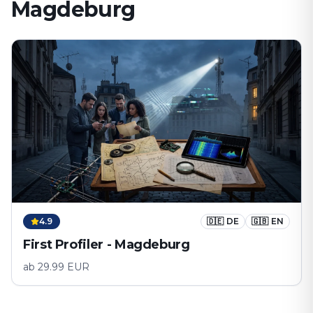
Magdeburg
4.9
🇩🇪
DE
🇬🇧
EN
First Profiler - Magdeburg
ab
29.99
EUR