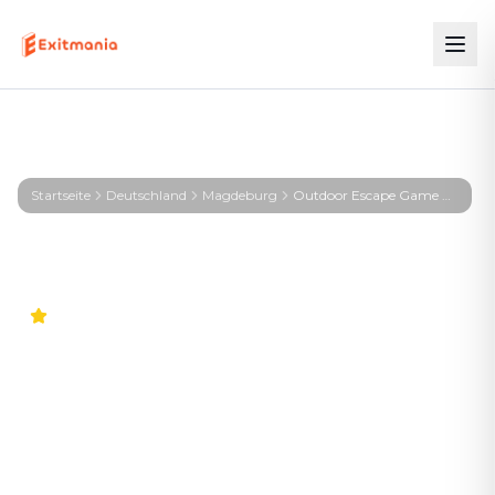
Startseite
Deutschland
Magdeburg
Outdoor Escape Game Magdeburg – KIRA – Signal aus der Tiefe
4.9
Weltweit
Outdoor Escape Game
Magdeburg – KIRA – Signal
aus der Tiefe