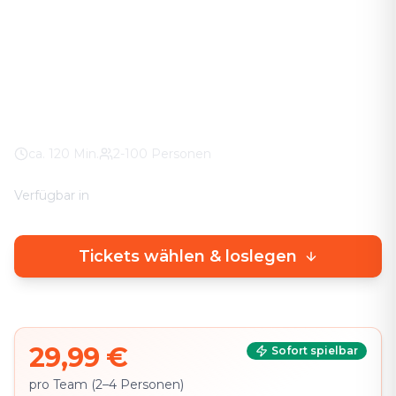
Das Abenteuer in eurer Stadt. Keine stickigen
Keller-Räume – knifflige Rätsel direkt draußen, mit
echtem Stadterlebnis.
Weltweit
100% Wetter-Garantie
Eigenes Smartphone
ca.
120
Min.
2-100 Personen
Verfügbar in
🇩🇪
DE
🇬🇧
EN
Tickets wählen & loslegen
29,99 €
Sofort spielbar
pro Team (2–4 Personen)