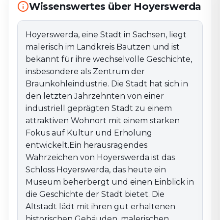
Wissenswertes über Hoyerswerda
Stadt zu einem attraktiven Wohnort mit einem
starken Fokus auf Kultur und Erholung entwickelt.Ein
herausragendes Wahrzeichen von Hoyerswerda ist das
Hoyerswerda, eine Stadt in Sachsen, liegt
Schloss Hoyerswerda, das heute ein Museum
malerisch im Landkreis Bautzen und ist
beherbergt und einen Einblick in die Geschichte der
bekannt für ihre wechselvolle Geschichte,
Stadt bietet. Die Altstadt lädt mit ihren gut erhaltenen
insbesondere als Zentrum der
historischen Gebäuden, malerischen Plätzen und einer
Braunkohleindustrie. Die Stadt hat sich in
Vielzahl von Geschäften, Cafés und Restaurants zum
den letzten Jahrzehnten von einer
Bummeln und Verweilen ein. Besonders der
Marktplatz ist ein zentraler Treffpunkt, der regelmäßig
industriell geprägten Stadt zu einem
für Veranstaltungen und Märkte genutzt wird.Die
attraktiven Wohnort mit einem starken
Umgebung von Hoyerswerda bietet zahlreiche
Fokus auf Kultur und Erholung
Möglichkeiten für Outdoor-Aktivitäten, mit Rad- und
entwickelt.Ein herausragendes
Wanderwegen, die durch die reizvolle Lausitzer
Wahrzeichen von Hoyerswerda ist das
Landschaft führen. Die nahegelegenen Seen, die aus
Schloss Hoyerswerda, das heute ein
ehemaligen Tagebaugebieten entstanden sind, laden
Museum beherbergt und einen Einblick in
zu Erholung und Wassersport ein. Mit ihrer
die Geschichte der Stadt bietet. Die
Kombination aus historischer Schönheit, kultureller
Altstadt lädt mit ihren gut erhaltenen
Vielfalt und naturnaher Erholung ist Hoyerswerda ein
historischen Gebäuden, malerischen