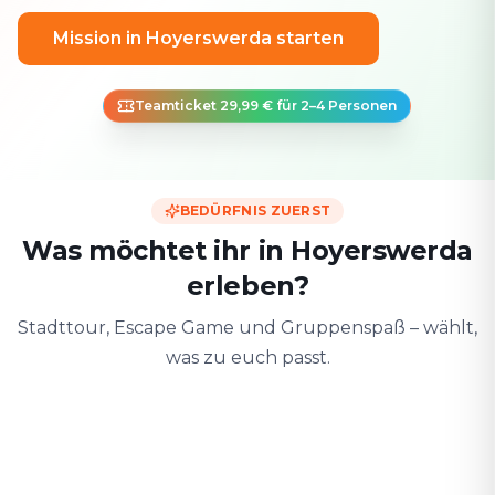
Mission in Hoyerswerda starten
Teamticket 29,99 € für 2–4 Personen
BEDÜRFNIS ZUERST
Was möchtet ihr in Hoyerswerda
erleben?
Stadttour, Escape Game und Gruppenspaß – wählt,
was zu euch passt.
Zu zweit
Mit Freunden
Mit der F