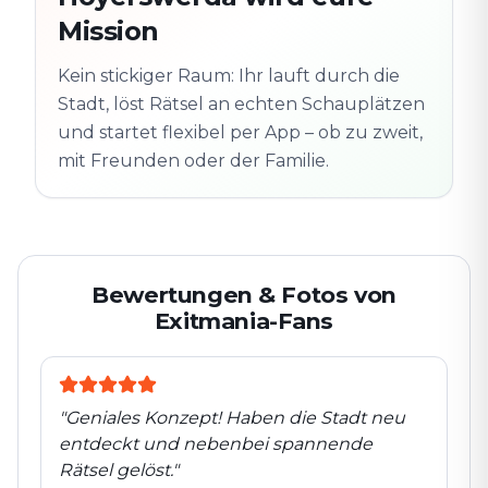
Schauplatz
m
Mission
Altstadt
Folgt der Spur
Spur
Echte Orte · völlig
entdeckt
Kein stickiger Raum: Ihr lauft durch die
flexibel
Stadt, löst Rätsel an echten Schauplätzen
und startet flexibel per App – ob zu zweit,
mit Freunden oder der Familie.
Bewertungen & Fotos von
Exitmania-Fans
"
Geniales Konzept! Haben die Stadt neu
entdeckt und nebenbei spannende
Rätsel gelöst.
"