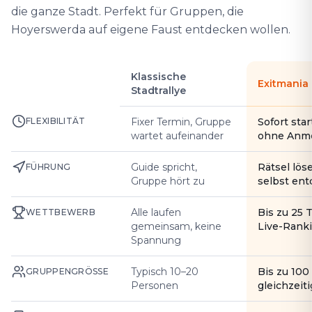
die ganze Stadt. Perfekt für Gruppen, die
Hoyerswerda auf eigene Faust entdecken wollen.
Klassische
Exitmania
Stadtrallye
FLEXIBILITÄT
Fixer Termin, Gruppe
Sofort star
wartet aufeinander
ohne Anm
Guide spricht,
Rätsel lös
FÜHRUNG
Gruppe hört zu
selbst en
Alle laufen
Bis zu 25 
WETTBEWERB
gemeinsam, keine
Live-Rank
Spannung
Typisch 10–20
Bis zu 10
GRUPPENGRÖSSE
Personen
gleichzeiti