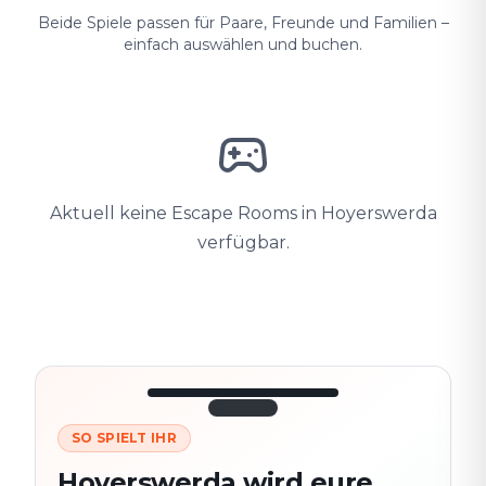
Beide Spiele passen für Paare, Freunde und Familien –
einfach auswählen und buchen.
Aktuell keine Escape Rooms in Hoyerswerda
verfügbar.
SO SPIELT IHR
3/10
45:30
Nächster
280
Hoyerswerda wird eure