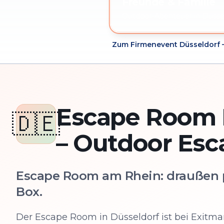
Freunde & Familie
Outdoor-Abenteuer in Düssel
Zum Firmenevent Düsseldorf 
Escape Room 
🇩🇪
– Outdoor Es
Escape Room am Rhein: draußen p
Box.
Der Escape Room in Düsseldorf ist bei Exitm