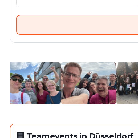
🏢
Teamevents in Düsseldorf