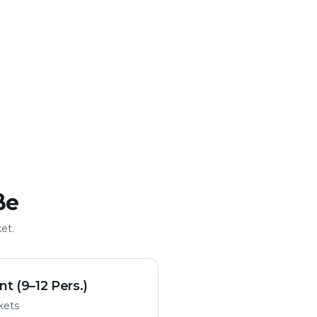
urtstag
Stadt entdecken
ion
Stadtrallye mit Rätseln
ße
et.
nt (9–12 Pers.)
ckets