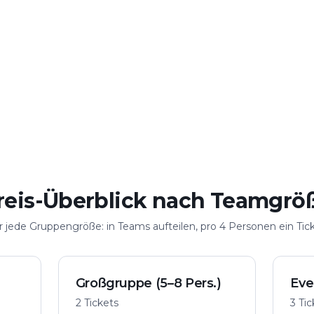
n
Mit der Familie
JGA & Geb
ge
Sicher & spielerisch
Feiern mit Act
elen
Große Gruppe
n
Bis 100 Personen
reis-Überblick nach Teamgrö
r jede Gruppengröße: in Teams aufteilen, pro 4 Personen ein Tick
Großgruppe (5–8 Pers.)
Eve
2 Tickets
3 Ti