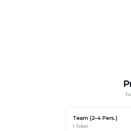
Zu zweit
Mit Freunde
Date & Stadtabenteuer
Gruppen-Challen
Krimi & Spannung
Flexibel spi
Fall in der Stadt lösen
Von überall starte
P
Fü
Team (2–4 Pers.)
1 Ticket