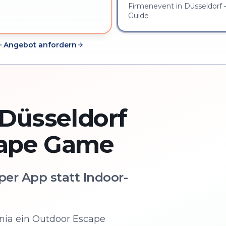
Firmenevent in Düsseldorf –
Guide
dorf – sofort buchbar
– Angebot anfordern
Düsseldorf
cape Game
er App statt Indoor-
ania ein Outdoor Escape