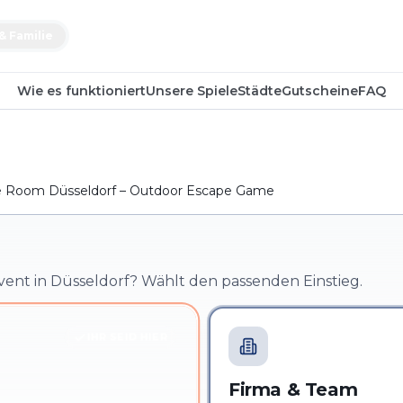
& Familie
Wie es funktioniert
Unsere Spiele
Städte
Gutscheine
FAQ
 Room Düsseldorf – Outdoor Escape Game
vent in Düsseldorf? Wählt den passenden Einstieg.
IHR SEID HIER
Firma & Team