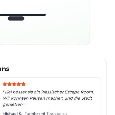
45:30
ter
280
platz
m
Altstadt
Folgt der Spur
Spur
Echte Orte · völlig
entdeckt
flexibel
ans
"
Viel besser als ein klassischer Escape Room.
Wir konnten Pausen machen und die Stadt
genießen.
"
Michael S.
·
Familie mit Teenagern