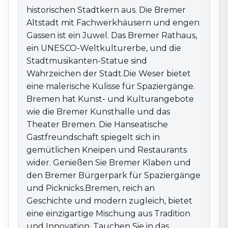
Gastfreundschaft spiegelt sich in gemütlichen
historischen Stadtkern aus. Die Bremer
Kneipen und Restaurants wider. Genießen Sie Bremer
Altstadt mit Fachwerkhäusern und engen
Klaben und den Bremer Bürgerpark für Spaziergänge
Gassen ist ein Juwel. Das Bremer Rathaus,
und Picknicks.Bremen, reich an Geschichte und
modern zugleich, bietet eine einzigartige Mischung
ein UNESCO-Weltkulturerbe, und die
aus Tradition und Innovation. Tauchen Sie in das
Stadtmusikanten-Statue sind
dynamische Ambiente Bremens ein.
Wahrzeichen der Stadt.Die Weser bietet
eine malerische Kulisse für Spaziergänge.
Bremen hat Kunst- und Kulturangebote
wie die Bremer Kunsthalle und das
Theater Bremen. Die Hanseatische
Gastfreundschaft spiegelt sich in
gemütlichen Kneipen und Restaurants
wider. Genießen Sie Bremer Klaben und
den Bremer Bürgerpark für Spaziergänge
und Picknicks.Bremen, reich an
Geschichte und modern zugleich, bietet
eine einzigartige Mischung aus Tradition
und Innovation. Tauchen Sie in das