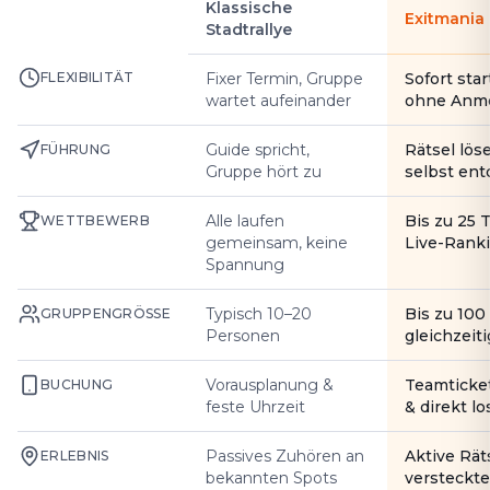
Klassische
Exitmania
Stadtrallye
FLEXIBILITÄT
Fixer Termin, Gruppe
Sofort star
wartet aufeinander
ohne Anm
Guide spricht,
Rätsel lös
FÜHRUNG
Gruppe hört zu
selbst en
Alle laufen
Bis zu 25 
WETTBEWERB
gemeinsam, keine
Live-Rank
Spannung
Typisch 10–20
Bis zu 10
GRUPPENGRÖSSE
Personen
gleichzeiti
Vorausplanung &
Teamticke
BUCHUNG
feste Uhrzeit
& direkt l
Passives Zuhören an
Aktive Rät
ERLEBNIS
bekannten Spots
versteckte