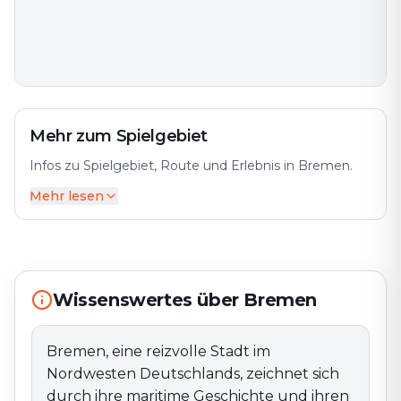
Mehr zum Spielgebiet
Infos zu Spielgebiet, Route und Erlebnis in Bremen.
Mehr lesen
Bremen, eine reizvolle Stadt im Nordwesten
Deutschlands, zeichnet sich durch ihre maritime
Geschichte und ihren historischen Stadtkern aus. Die
Bremer Altstadt mit Fachwerkhäusern und engen
Gassen ist ein Juwel. Das Bremer Rathaus, ein
Wissenswertes über Bremen
UNESCO-Weltkulturerbe, und die Stadtmusikanten-
Statue sind Wahrzeichen der Stadt.Die Weser bietet
eine malerische Kulisse für Spaziergänge. Bremen hat
Bremen, eine reizvolle Stadt im
Kunst- und Kulturangebote wie die Bremer Kunsthalle
Nordwesten Deutschlands, zeichnet sich
und das Theater Bremen. Die Hanseatische
durch ihre maritime Geschichte und ihren