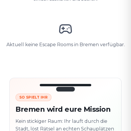
Aktuell keine Escape Rooms in Bremen verfügbar.
SO SPIELT IHR
3/10
45:30
Nächster
280
Bremen wird eure Mission
Schauplatz
m
Altstadt
Kein stickiger Raum: Ihr lauft durch die
Folgt der Spur
Spur
Echte Orte · völlig
Stadt, löst Rätsel an echten Schauplätzen
entdeckt
flexibel