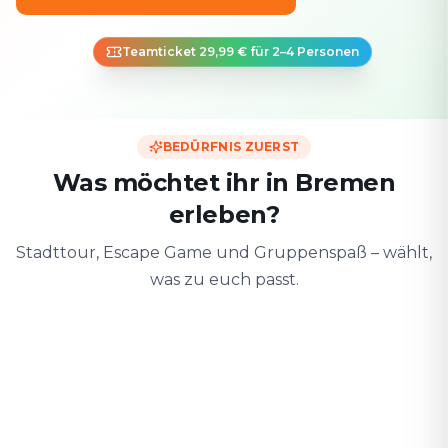
Teamticket 29,99 € für 2–4 Personen
BEDÜRFNIS ZUERST
Was möchtet ihr in Bremen
erleben?
Stadttour, Escape Game und Gruppenspaß – wählt,
was zu euch passt.
Zu zweit
Mit Freunden
Mit der F
Date & Stadtabenteuer
Gruppen-Challenge
Sicher & spiele