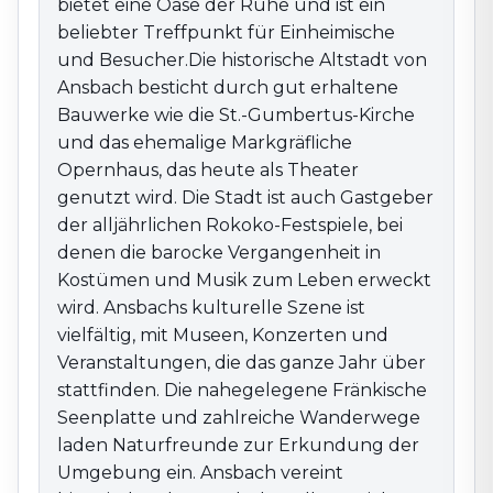
bietet eine Oase der Ruhe und ist ein
Seenplatte und zahlreiche Wanderwege laden
beliebter Treffpunkt für Einheimische
Naturfreunde zur Erkundung der Umgebung ein.
und Besucher.Die historische Altstadt von
Ansbach vereint historische Eleganz, kulturellen
Ansbach besticht durch gut erhaltene
Reichtum und fränkische Gastfreundschaft und ist ein
Bauwerke wie die St.-Gumbertus-Kirche
ideales Ziel für alle, die Bayerns Geschichte und Kultur
und das ehemalige Markgräfliche
in authentischer Umgebung erleben möchten.
Opernhaus, das heute als Theater
genutzt wird. Die Stadt ist auch Gastgeber
der alljährlichen Rokoko-Festspiele, bei
denen die barocke Vergangenheit in
Kostümen und Musik zum Leben erweckt
wird. Ansbachs kulturelle Szene ist
vielfältig, mit Museen, Konzerten und
Veranstaltungen, die das ganze Jahr über
stattfinden. Die nahegelegene Fränkische
Seenplatte und zahlreiche Wanderwege
laden Naturfreunde zur Erkundung der
Umgebung ein. Ansbach vereint