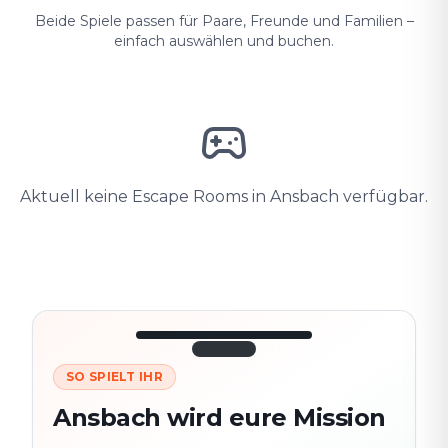
Beide Spiele passen für Paare, Freunde und Familien –
einfach auswählen und buchen.
Aktuell keine Escape Rooms in Ansbach verfügbar.
SO SPIELT IHR
3/10
45:30
Nächster
280
Ansbach wird eure Mission
Schauplatz
m