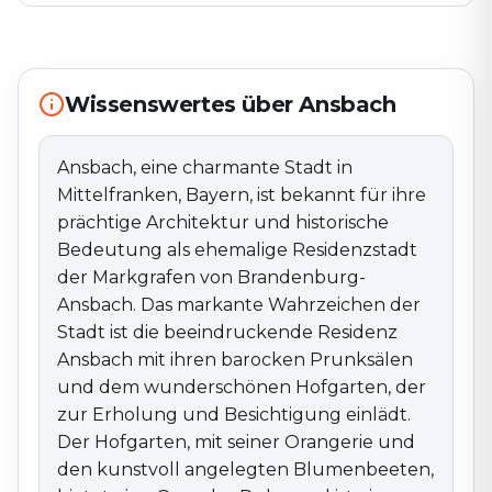
Bayern, ist bekannt für ihre prächtige Architektur und
historische Bedeutung als ehemalige Residenzstadt
der Markgrafen von Brandenburg-Ansbach. Das
markante Wahrzeichen der Stadt ist die
Wissenswertes über Ansbach
beeindruckende Residenz Ansbach mit ihren
barocken Prunksälen und dem wunderschönen
Hofgarten, der zur Erholung und Besichtigung einlädt.
Ansbach, eine charmante Stadt in
Der Hofgarten, mit seiner Orangerie und den kunstvoll
Mittelfranken, Bayern, ist bekannt für ihre
angelegten Blumenbeeten, bietet eine Oase der
prächtige Architektur und historische
Ruhe und ist ein beliebter Treffpunkt für Einheimische
Bedeutung als ehemalige Residenzstadt
und Besucher.Die historische Altstadt von Ansbach
der Markgrafen von Brandenburg-
besticht durch gut erhaltene Bauwerke wie die St.-
Ansbach. Das markante Wahrzeichen der
Gumbertus-Kirche und das ehemalige Markgräfliche
Opernhaus, das heute als Theater genutzt wird. Die
Stadt ist die beeindruckende Residenz
Stadt ist auch Gastgeber der alljährlichen Rokoko-
Ansbach mit ihren barocken Prunksälen
Festspiele, bei denen die barocke Vergangenheit in
und dem wunderschönen Hofgarten, der
Kostümen und Musik zum Leben erweckt wird.
zur Erholung und Besichtigung einlädt.
Ansbachs kulturelle Szene ist vielfältig, mit Museen,
Der Hofgarten, mit seiner Orangerie und
Konzerten und Veranstaltungen, die das ganze Jahr
den kunstvoll angelegten Blumenbeeten,
über stattfinden. Die nahegelegene Fränkische