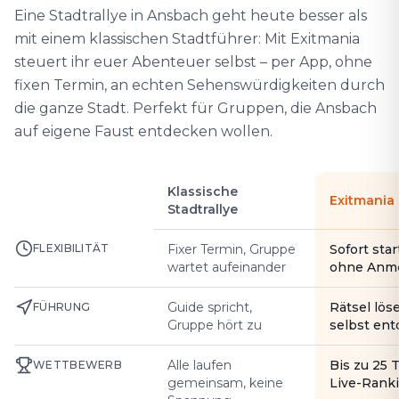
Eine Stadtrallye in Ansbach geht heute besser als
mit einem klassischen Stadtführer: Mit Exitmania
steuert ihr euer Abenteuer selbst – per App, ohne
fixen Termin, an echten Sehenswürdigkeiten durch
die ganze Stadt. Perfekt für Gruppen, die Ansbach
auf eigene Faust entdecken wollen.
Klassische
Exitmania
Stadtrallye
FLEXIBILITÄT
Fixer Termin, Gruppe
Sofort star
wartet aufeinander
ohne Anm
Guide spricht,
Rätsel lös
FÜHRUNG
Gruppe hört zu
selbst en
Alle laufen
Bis zu 25 
WETTBEWERB
gemeinsam, keine
Live-Rank