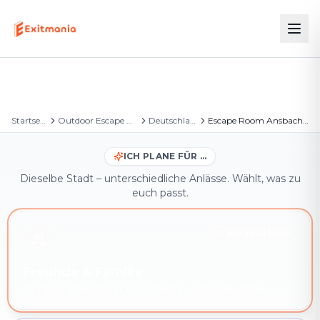
Startseite
Outdoor Escape Games
Deutschland
Escape Room Ansbach – Outdoor Escape Game
ICH PLANE FÜR …
Dieselbe Stadt – unterschiedliche Anlässe. Wählt, was zu
euch passt.
IHR SEID HIER
Freunde & Familie
Outdoor-Abenteuer in Ansbach – sofort buchbar