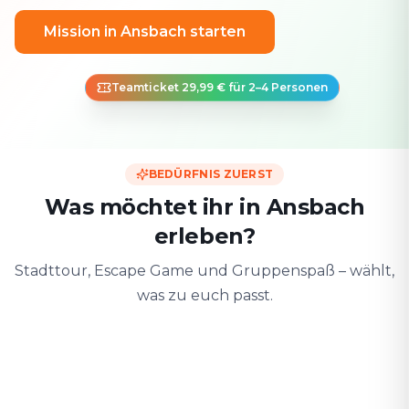
Mission in Ansbach starten
Teamticket 29,99 € für 2–4 Personen
BEDÜRFNIS ZUERST
Was möchtet ihr in Ansbach
erleben?
Stadttour, Escape Game und Gruppenspaß – wählt,
was zu euch passt.
Zu zweit
Mit Freunden
Mit der F