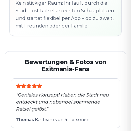
Altstadt
Kein stickiger Raum: Ihr lauft durch die
Folgt der Spur
Spur
Echte Orte · völlig
Stadt, löst Rätsel an echten Schauplätzen
entdeckt
flexibel
und startet flexibel per App – ob zu zweit,
mit Freunden oder der Familie.
Bewertungen & Fotos von
Exitmania-Fans
"
Geniales Konzept! Haben die Stadt neu
entdeckt und nebenbei spannende
Rätsel gelöst.
"
Thomas K.
·
Team von 4 Personen