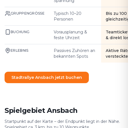
Spannung
Typisch 10–20
Bis zu 10
GRUPPENGRÖSSE
Personen
gleichzeiti
Vorausplanung &
Teamticke
BUCHUNG
feste Uhrzeit
& direkt l
Passives Zuhören an
Aktive Rät
ERLEBNIS
bekannten Spots
versteckte
Stadtrallye Ansbach jetzt buchen
Spielgebiet Ansbach
Startpunkt auf der Karte – der Endpunkt liegt in der Nähe.
Spielgebiet ca. 3 km, bis zu 10 Wegpunkte.