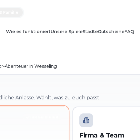
& Familie
Wie es funktioniert
Unsere Spiele
Städte
Gutscheine
FAQ
r-Abenteuer in Wesseling
dliche Anlässe. Wählt, was zu euch passt.
IHR SEID HIER
Firma & Team