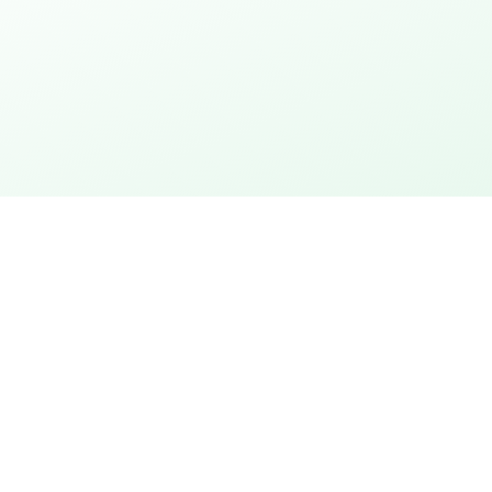
urtstag
Stadt entdecken
ion
Stadtrallye mit Rätseln