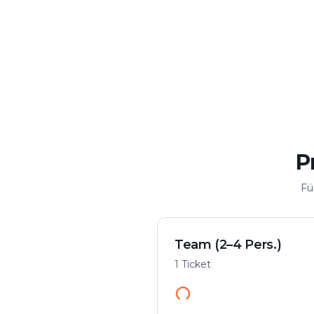
Krimi & Spannung
Flexibel spi
Fall in der Stadt lösen
Von überall starte
P
Fü
Team (2–4 Pers.)
1 Ticket