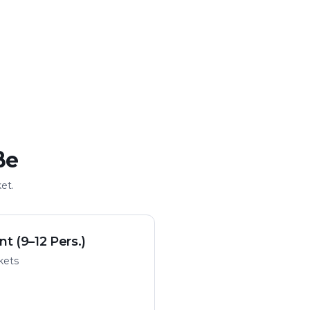
ße
et.
nt (9–12 Pers.)
ckets