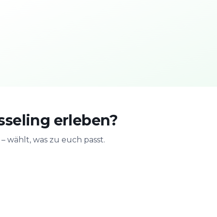
sseling erleben?
 wählt, was zu euch passt.
n
Mit der Familie
JGA & Geb
ge
Sicher & spielerisch
Feiern mit Act