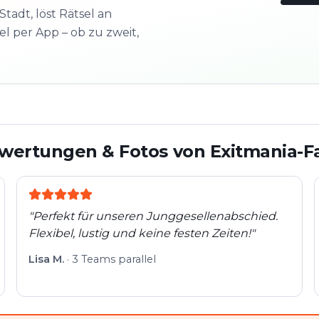
Stadt, löst Rätsel an
l per App – ob zu zweit,
3/10
Nächs
Schau
wertungen & Fotos von Exitmania-F
"
Perfekt für unseren Junggesellenabschied.
Flexibel, lustig und keine festen Zeiten!
"
Lisa M.
·
3 Teams parallel