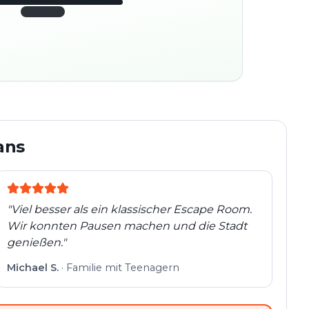
45:30
ter
280
platz
m
Altstadt
Folgt der Spur
Spur
Echte Orte · völlig
entdeckt
flexibel
ans
"
Viel besser als ein klassischer Escape Room.
Wir konnten Pausen machen und die Stadt
genießen.
"
Michael S.
·
Familie mit Teenagern