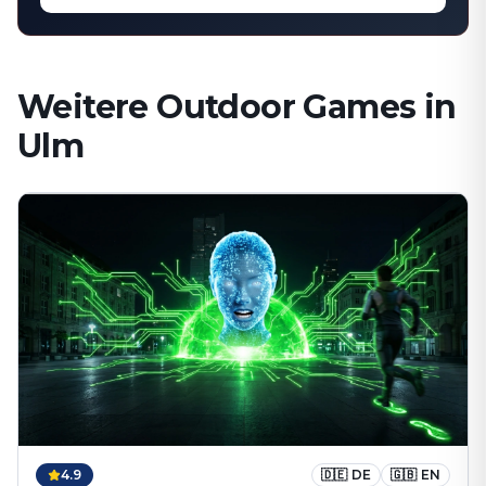
Weitere Outdoor Games in
Ulm
4.9
🇩🇪
DE
🇬🇧
EN