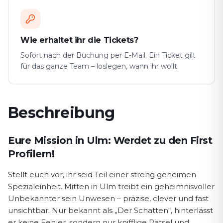
Wie erhaltet ihr die Tickets?
Sofort nach der Buchung per E-Mail. Ein Ticket gilt
für das ganze Team – loslegen, wann ihr wollt.
Beschreibung
Spielbeschreibung First Profiler
Eure Mission in Ulm: Werdet zu den First
Profilern!
Stellt euch vor, ihr seid Teil einer streng geheimen
Spezialeinheit. Mitten in Ulm treibt ein geheimnisvoller
Unbekannter sein Unwesen – präzise, clever und fast
unsichtbar. Nur bekannt als „Der Schatten“, hinterlässt
er keine Fehler, sondern nur knifflige Rätsel und