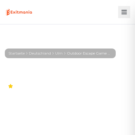
Startseite
Deutschland
Ulm
Outdoor Escape Game Ulm – First Profiler - Ulm
4.6
Outdoor Escape Game Ulm
– First Profiler - Ulm
Das Abenteuer in eurer Stadt. Keine stickigen
Keller-Räume – knifflige Rätsel direkt draußen, mit