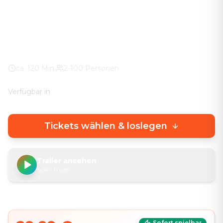
echtem Stadterlebnis.
Rathaus Ulm
100% Wetter-Garantie
Eigenes Smartphone
ca.
120
Min.
2-100 Personen
Verfügbar in
🇩🇪
DE
🇬🇧
EN
Tickets wählen & loslegen
Trailer ansehen
Spiel-Trailer
Sofort spielbar