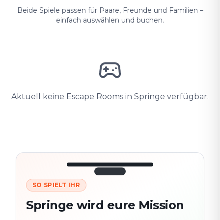
Beide Spiele passen für Paare, Freunde und Familien –
einfach auswählen und buchen.
Aktuell keine Escape Rooms in Springe verfügbar.
SO SPIELT IHR
3/10
45:30
Nächster
280
Springe wird eure Mission
Schauplatz
m