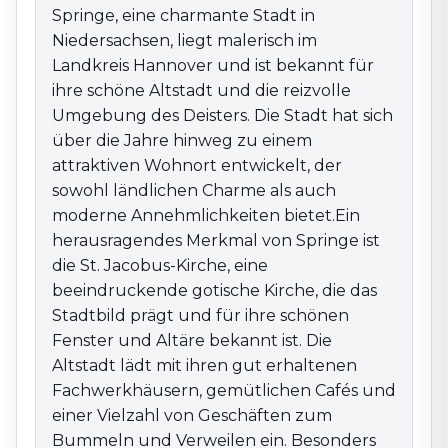
von Springe ist die St. Jacobus-Kirche, eine
Springe, eine charmante Stadt in
beeindruckende gotische Kirche, die das Stadtbild
Niedersachsen, liegt malerisch im
prägt und für ihre schönen Fenster und Altäre bekannt
Landkreis Hannover und ist bekannt für
ist. Die Altstadt lädt mit ihren gut erhaltenen
ihre schöne Altstadt und die reizvolle
Fachwerkhäusern, gemütlichen Cafés und einer
Umgebung des Deisters. Die Stadt hat sich
Vielzahl von Geschäften zum Bummeln und Verweilen
über die Jahre hinweg zu einem
ein. Besonders der Marktplatz ist ein zentraler
Treffpunkt, der regelmäßig für Veranstaltungen und
attraktiven Wohnort entwickelt, der
Märkte genutzt wird, darunter der beliebte Springer
sowohl ländlichen Charme als auch
Weihnachtsmarkt.Springe hat auch eine aktive
moderne Annehmlichkeiten bietet.Ein
Kulturszene mit verschiedenen Veranstaltungen,
herausragendes Merkmal von Springe ist
darunter das Springer Stadtfest und zahlreiche lokale
die St. Jacobus-Kirche, eine
Events, die das Gemeinschaftsgefühl stärken. Die
beeindruckende gotische Kirche, die das
Umgebung bietet zahlreiche Möglichkeiten für
Stadtbild prägt und für ihre schönen
Outdoor-Aktivitäten, mit Wander- und Radwegen, die
Fenster und Altäre bekannt ist. Die
durch die reizvolle Landschaft des Deistergebirges
Altstadt lädt mit ihren gut erhaltenen
führen. Mit ihrer Kombination aus naturnaher
Fachwerkhäusern, gemütlichen Cafés und
Erholung, einem aktiven Gemeinschaftsleben und der
einer Vielzahl von Geschäften zum
Nähe zu Hannover ist Springe ein attraktives Ziel für
Bummeln und Verweilen ein. Besonders
alle, die die Vorzüge dieser Region genießen