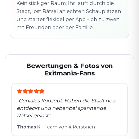
Altstadt
Kein stickiger Raum: Ihr lauft durch die
Folgt der Spur
Spur
Echte Orte · völlig
Stadt, löst Rätsel an echten Schauplätzen
entdeckt
flexibel
und startet flexibel per App – ob zu zweit,
mit Freunden oder der Familie.
Bewertungen & Fotos von
Exitmania-Fans
"
Geniales Konzept! Haben die Stadt neu
entdeckt und nebenbei spannende
Rätsel gelöst.
"
Thomas K.
·
Team von 4 Personen