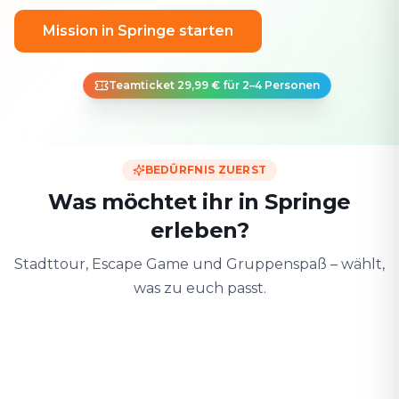
Mission in Springe starten
Teamticket 29,99 € für 2–4 Personen
BEDÜRFNIS ZUERST
Was möchtet ihr in Springe
erleben?
Stadttour, Escape Game und Gruppenspaß – wählt,
was zu euch passt.
Zu zweit
Mit Freunden
Mit der F