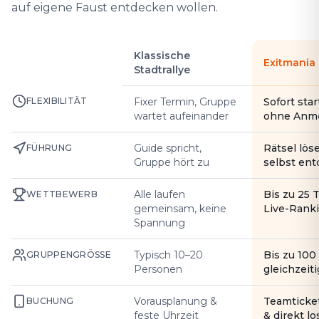
auf eigene Faust entdecken wollen.
Klassische
Exitmania
Stadtrallye
FLEXIBILITÄT
Fixer Termin, Gruppe
Sofort star
wartet aufeinander
ohne Anm
Guide spricht,
Rätsel lös
FÜHRUNG
Gruppe hört zu
selbst en
Alle laufen
Bis zu 25 
WETTBEWERB
gemeinsam, keine
Live-Rank
Spannung
Typisch 10–20
Bis zu 10
GRUPPENGRÖSSE
Personen
gleichzeiti
Vorausplanung &
Teamticke
BUCHUNG
feste Uhrzeit
& direkt l