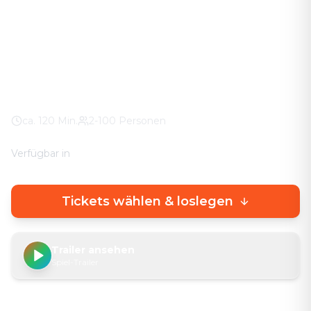
Das Abenteuer in eurer Stadt. Keine stickigen
Keller-Räume – knifflige Rätsel direkt draußen, mit
echtem Stadterlebnis.
Waldstraße
100% Wetter-Garantie
Eigenes Smartphone
ca.
120
Min.
2-100 Personen
Verfügbar in
🇩🇪
DE
🇬🇧
EN
Tickets wählen & loslegen
Trailer ansehen
Spiel-Trailer