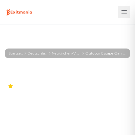
Startseite
Deutschland
Neukirchen-Vluyn
Outdoor Escape Game Neukirchen-Vluyn – First Profiler - Neukirchen
5.0
Outdoor Escape Game
Neukirchen-Vluyn – First
Profiler - Neukirchen