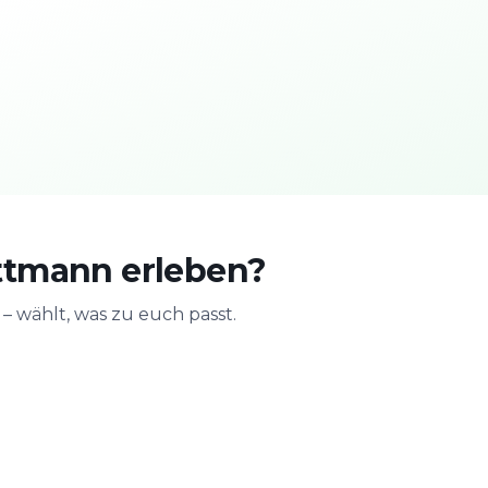
ttmann erleben?
 wählt, was zu euch passt.
n
Mit der Familie
JGA & Geb
ge
Sicher & spielerisch
Feiern mit Act