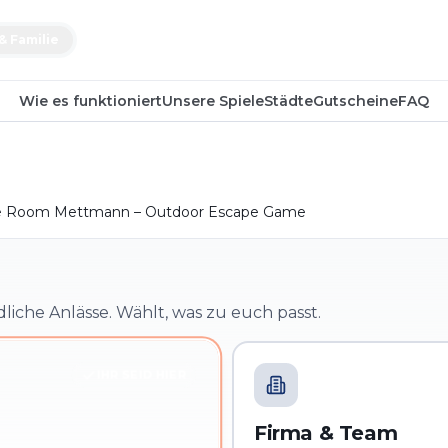
& Familie
Wie es funktioniert
Unsere Spiele
Städte
Gutscheine
FAQ
e Room Mettmann – Outdoor Escape Game
dliche Anlässe. Wählt, was zu euch passt.
IHR SEID HIER
Firma & Team