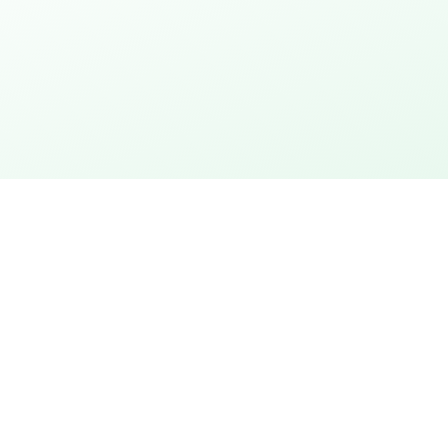
urtstag
Stadt entdecken
ion
Stadtrallye mit Rätseln