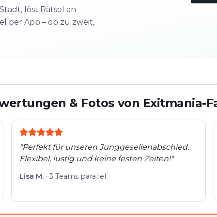
Stadt, löst Rätsel an
l per App – ob zu zweit,
3/10
Nächs
Schau
wertungen & Fotos von Exitmania-F
"
Perfekt für unseren Junggesellenabschied.
Flexibel, lustig und keine festen Zeiten!
"
Lisa M.
·
3 Teams parallel