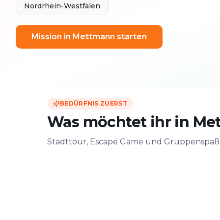
Nordrhein-Westfalen
Mission in Mettmann starten
BEDÜRFNIS ZUERST
Was möchtet ihr in Me
Stadttour, Escape Game und Gruppenspaß –
Zu zweit
Mit Freunde
Date & Stadtabenteuer
Gruppen-Challen