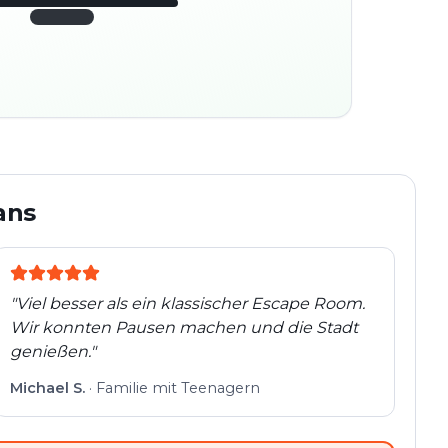
45:30
ter
280
platz
m
Altstadt
Folgt der Spur
Spur
Echte Orte · völlig
entdeckt
flexibel
ans
"
Viel besser als ein klassischer Escape Room.
Wir konnten Pausen machen und die Stadt
genießen.
"
Michael S.
·
Familie mit Teenagern