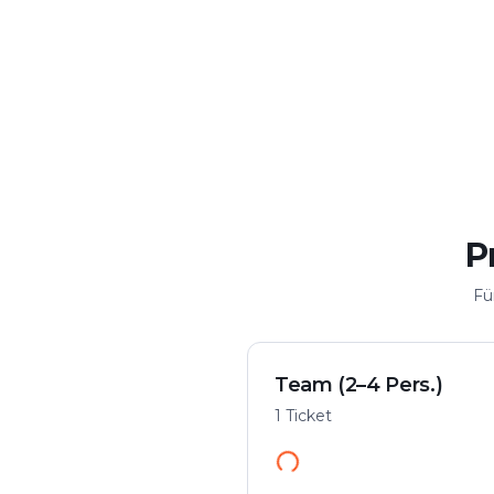
Krimi & Spannung
Flexibel spi
Fall in der Stadt lösen
Von überall starte
P
Fü
Team (2–4 Pers.)
1 Ticket