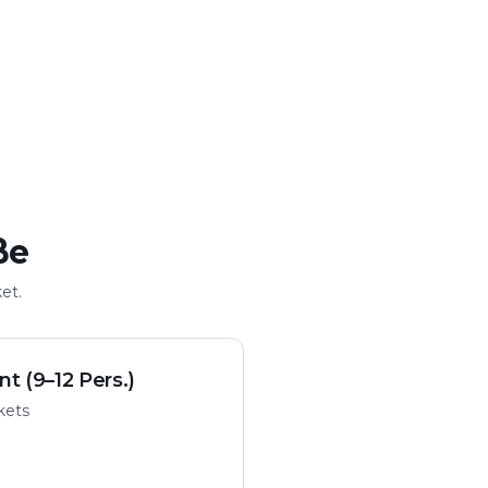
ße
et.
nt (9–12 Pers.)
ckets