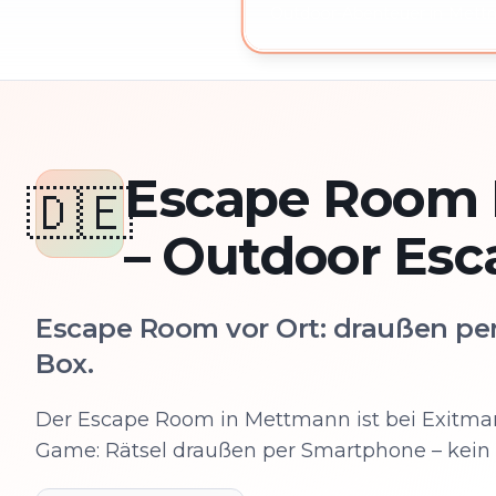
Outdoor-Abenteuer in Mettm
Escape Room
🇩🇪
– Outdoor Es
Escape Room vor Ort: draußen per
Box.
Der Escape Room in Mettmann ist bei Exitma
Game: Rätsel draußen per Smartphone – kein 