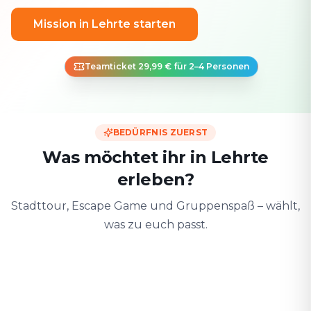
Mission in Lehrte starten
Teamticket 29,99 € für 2–4 Personen
BEDÜRFNIS ZUERST
Was möchtet ihr in Lehrte
erleben?
Stadttour, Escape Game und Gruppenspaß – wählt,
was zu euch passt.
Zu zweit
Mit Freunden
Mit der F