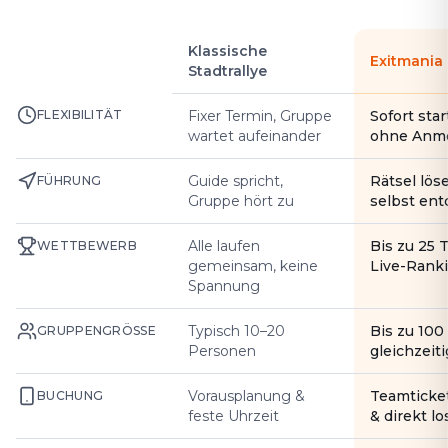
Klassische
Exitmania
Stadtrallye
FLEXIBILITÄT
Fixer Termin, Gruppe
Sofort star
wartet aufeinander
ohne Anm
Guide spricht,
Rätsel lös
FÜHRUNG
Gruppe hört zu
selbst en
Alle laufen
Bis zu 25 
WETTBEWERB
gemeinsam, keine
Live-Rank
Spannung
Typisch 10–20
Bis zu 10
GRUPPENGRÖSSE
Personen
gleichzeiti
Vorausplanung &
Teamticke
BUCHUNG
feste Uhrzeit
& direkt l