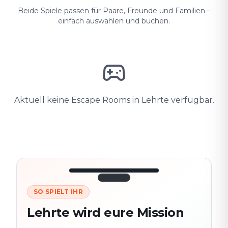
Beide Spiele passen für Paare, Freunde und Familien –
einfach auswählen und buchen.
Aktuell keine Escape Rooms in Lehrte verfügbar.
SO SPIELT IHR
3/10
45:30
Nächster
280
Lehrte wird eure Mission
Schauplatz
m