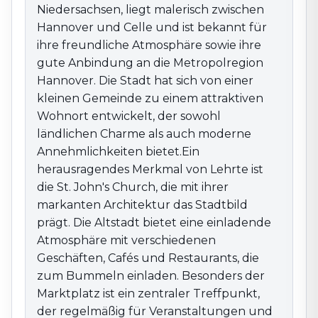
St. John's Church, die mit ihrer markanten Architektur
Niedersachsen, liegt malerisch zwischen
das Stadtbild prägt. Die Altstadt bietet eine einladende
Hannover und Celle und ist bekannt für
Atmosphäre mit verschiedenen Geschäften, Cafés
ihre freundliche Atmosphäre sowie ihre
und Restaurants, die zum Bummeln einladen.
gute Anbindung an die Metropolregion
Besonders der Marktplatz ist ein zentraler Treffpunkt,
Hannover. Die Stadt hat sich von einer
der regelmäßig für Veranstaltungen und Märkte
genutzt wird, darunter der beliebte Lehrter
kleinen Gemeinde zu einem attraktiven
Weihnachtsmarkt.Die Umgebung von Lehrte ist von
Wohnort entwickelt, der sowohl
einer reizvollen Natur geprägt, die zahlreiche
ländlichen Charme als auch moderne
Möglichkeiten für Outdoor-Aktivitäten bietet. Wander-
Annehmlichkeiten bietet.Ein
und Radwege führen durch die schöne Landschaft der
herausragendes Merkmal von Lehrte ist
Region, und die nahegelegenen Wälder bieten ideale
die St. John's Church, die mit ihrer
Kulissen für Erkundungen. Mit ihrer Kombination aus
markanten Architektur das Stadtbild
naturnaher Erholung, einem aktiven
prägt. Die Altstadt bietet eine einladende
Gemeinschaftsleben und der Nähe zu Hannover ist
Atmosphäre mit verschiedenen
Lehrte ein attraktives Ziel für alle, die die Vorzüge
Geschäften, Cafés und Restaurants, die
dieser Region genießen möchten.
zum Bummeln einladen. Besonders der
Marktplatz ist ein zentraler Treffpunkt,
der regelmäßig für Veranstaltungen und