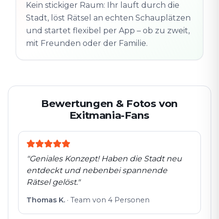
Altstadt
Kein stickiger Raum: Ihr lauft durch die
Folgt der Spur
Spur
Echte Orte · völlig
Stadt, löst Rätsel an echten Schauplätzen
entdeckt
flexibel
und startet flexibel per App – ob zu zweit,
mit Freunden oder der Familie.
Bewertungen & Fotos von
Exitmania-Fans
"
Geniales Konzept! Haben die Stadt neu
entdeckt und nebenbei spannende
Rätsel gelöst.
"
Thomas K.
·
Team von 4 Personen