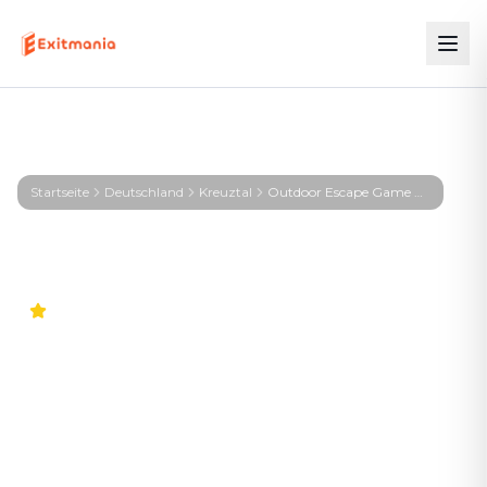
Startseite
Deutschland
Kreuztal
Outdoor Escape Game Kreuztal – First Profiler - Kreuztal
4.6
Outdoor Escape Game
Kreuztal – First Profiler -
Kreuztal