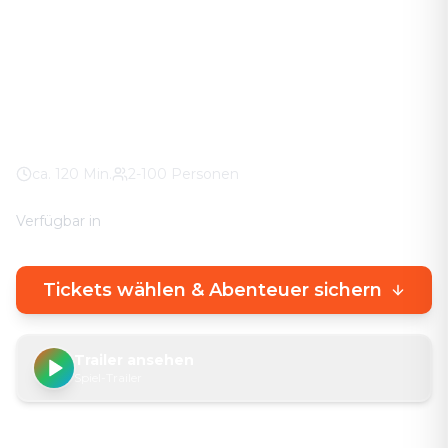
Das Abenteuer in eurer Stadt. Keine stickigen
Keller-Räume – knifflige Rätsel direkt draußen, mit
echtem Stadterlebnis.
Kreuztal Mitte
100% Wetter-Garantie
Eigenes Smartphone
ca.
120
Min.
2-100 Personen
Verfügbar in
🇩🇪
DE
🇬🇧
EN
Tickets wählen & Abenteuer sichern
Trailer ansehen
Spiel-Trailer