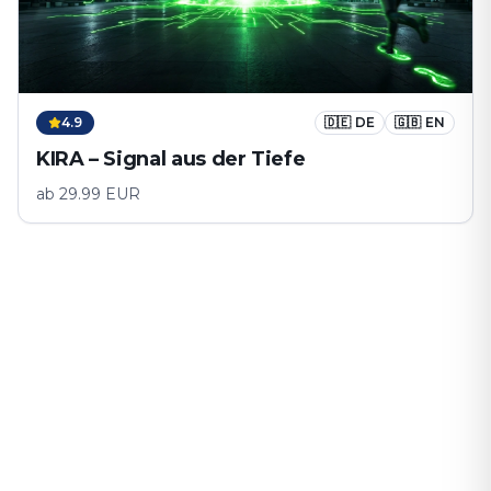
4.9
🇩🇪
DE
🇬🇧
EN
KIRA – Signal aus der Tiefe
ab
29.99
EUR