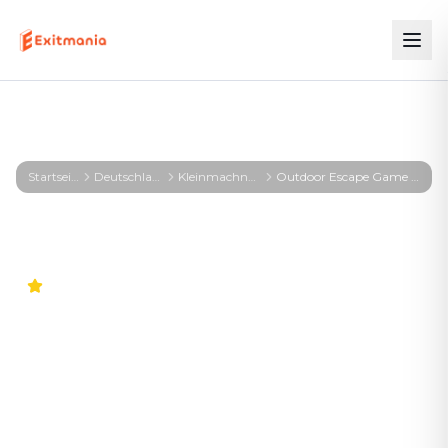
Startseite
Deutschland
Kleinmachnow⁠
Outdoor Escape Game Kleinmachnow⁠ – First Profiler - Kleinmachnow⁠
4.8
Outdoor Escape Game
Kleinmachnow⁠ – First
Profiler - Kleinmachnow⁠