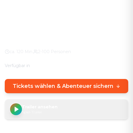
Das Abenteuer in eurer Stadt. Keine stickigen
Keller-Räume – knifflige Rätsel direkt draußen, mit
echtem Stadterlebnis.
Altes Dorf
100% Wetter-Garantie
Eigenes Smartphone
ca.
120
Min.
2-100 Personen
Verfügbar in
🇩🇪
DE
🇬🇧
EN
Tickets wählen & Abenteuer sichern
Trailer ansehen
Spiel-Trailer