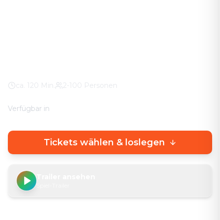
Das Abenteuer in eurer Stadt. Keine stickigen
Keller-Räume – knifflige Rätsel direkt draußen, mit
echtem Stadterlebnis.
Heppenheim Graben
100% Wetter-Garantie
Eigenes Smartphone
ca.
120
Min.
2-100 Personen
Verfügbar in
🇩🇪
DE
🇬🇧
EN
Tickets wählen & loslegen
Trailer ansehen
Spiel-Trailer