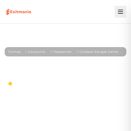
Startseite
Deutschland
Heppenheim
Outdoor Escape Game Heppenheim – First Profiler - Heppenheim
4.8
Outdoor Escape Game
Heppenheim – First Profiler
- Heppenheim