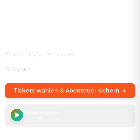
Das Abenteuer in eurer Stadt. Keine stickigen
Keller-Räume – knifflige Rätsel direkt draußen, mit
echtem Stadterlebnis.
Platz Bar-le-Duc
100% Wetter-Garantie
Eigenes Smartphone
ca.
120
Min.
2-100 Personen
Verfügbar in
🇩🇪
DE
🇬🇧
EN
Tickets wählen & Abenteuer sichern
Trailer ansehen
Spiel-Trailer