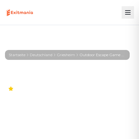
Startseite
Deutschland
Griesheim
Outdoor Escape Game Griesheim – First Profiler - Griesheim
5.0
Outdoor Escape Game
Griesheim – First Profiler -
Griesheim