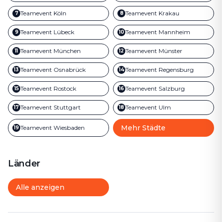
Teamevent
Köln
Teamevent
Krakau
7
8
Teamevent
Lübeck
Teamevent
Mannheim
9
10
Teamevent
München
Teamevent
Münster
11
12
Teamevent
Osnabrück
Teamevent
Regensburg
13
14
Teamevent
Rostock
Teamevent
Salzburg
15
16
Teamevent
Stuttgart
Teamevent
Ulm
17
18
Mehr Städte
Teamevent
Wiesbaden
19
Länder
Alle anzeigen