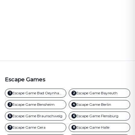
Escape Games
Escape Game
Bad Oeynhausen
Escape Game
Bayreuth
1
2
Escape Game
Bensheim
Escape Game
Berlin
3
4
Escape Game
Braunschweig
Escape Game
Flensburg
5
6
Escape Game
Gera
Escape Game
Halle
7
8