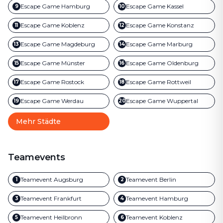
Escape Game
Hamburg
Escape Game
Kassel
9
10
Escape Game
Koblenz
Escape Game
Konstanz
11
12
Escape Game
Magdeburg
Escape Game
Marburg
13
14
Escape Game
Münster
Escape Game
Oldenburg
15
16
Escape Game
Rostock
Escape Game
Rottweil
17
18
Escape Game
Werdau
Escape Game
Wuppertal
19
20
Mehr Städte
Teamevents
Teamevent
Augsburg
Teamevent
Berlin
1
2
Teamevent
Frankfurt
Teamevent
Hamburg
3
4
Teamevent
Heilbronn
Teamevent
Koblenz
5
6