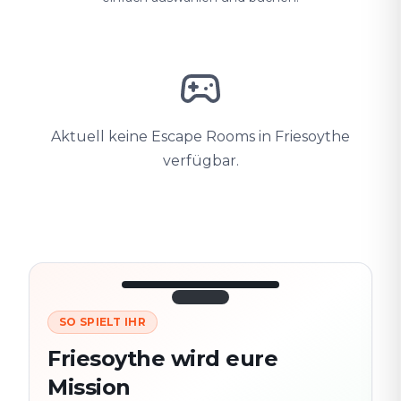
Aktuell keine Escape Rooms in Friesoythe
verfügbar.
SO SPIELT IHR
3/10
45:30
Nächster
280
Friesoythe wird eure
Schauplatz
m
Mission
Altstadt