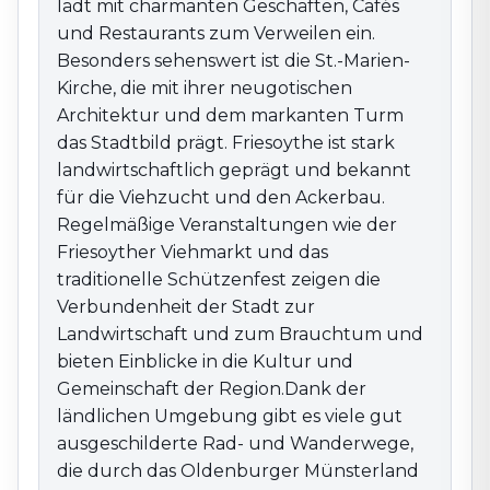
eine Fahrradtour durch die Region, die an
lädt mit charmanten Geschäften, Cafés
Bauernhöfen, alten Mühlen und malerischen Dörfern
und Restaurants zum Verweilen ein.
vorbeiführt.Mit ihrer Kombination aus ruhiger Natur,
Besonders sehenswert ist die St.-Marien-
lebendigem Stadtleben und tief verwurzelten
Kirche, die mit ihrer neugotischen
Traditionen ist Friesoythe ein reizvolles Ziel für alle, die
Architektur und dem markanten Turm
die Landschaft und Kultur des norddeutschen
das Stadtbild prägt. Friesoythe ist stark
Münsterlands erleben möchten.
landwirtschaftlich geprägt und bekannt
für die Viehzucht und den Ackerbau.
Regelmäßige Veranstaltungen wie der
Friesoyther Viehmarkt und das
traditionelle Schützenfest zeigen die
Verbundenheit der Stadt zur
Landwirtschaft und zum Brauchtum und
bieten Einblicke in die Kultur und
Gemeinschaft der Region.Dank der
ländlichen Umgebung gibt es viele gut
ausgeschilderte Rad- und Wanderwege,
die durch das Oldenburger Münsterland