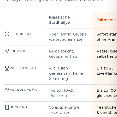
Klassische
Exitmania
Stadtrallye
FLEXIBILITÄT
Fixer Termin, Gruppe
Sofort star
wartet aufeinander
ohne Anm
Guide spricht,
Rätsel lös
FÜHRUNG
Gruppe hört zu
selbst en
Alle laufen
Bis zu 25 
WETTBEWERB
gemeinsam, keine
Live-Rank
Spannung
Typisch 10–20
Bis zu 10
GRUPPENGRÖSSE
Personen
gleichzeiti
Vorausplanung &
Teamticke
BUCHUNG
feste Uhrzeit
& direkt l