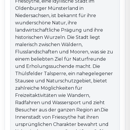
Friesoythe, eine idyllische Stadt im
Naturschutzgebiet, bietet zahlreiche Möglichkeiten
Oldenburger Münsterland in
für Freizeitaktivitäten wie Wandern, Radfahren und
Niedersachsen, ist bekannt für ihre
Wassersport und zieht Besucher aus der ganzen
wunderschöne Natur, ihre
Region an.Die Innenstadt von Friesoythe hat ihren
landwirtschaftliche Prägung und ihre
ursprünglichen Charakter bewahrt und lädt mit
historischen Wurzeln. Die Stadt liegt
charmanten Geschäften, Cafés und Restaurants zum
Verweilen ein. Besonders sehenswert ist die St.-
malerisch zwischen Wäldern,
Marien-Kirche, die mit ihrer neugotischen Architektur
Flusslandschaften und Mooren, was sie zu
und dem markanten Turm das Stadtbild prägt.
einem beliebten Ziel für Naturfreunde
Friesoythe ist stark landwirtschaftlich geprägt und
und Erholungssuchende macht. Die
bekannt für die Viehzucht und den Ackerbau.
Thülsfelder Talsperre, ein nahegelegener
Regelmäßige Veranstaltungen wie der Friesoyther
Stausee und Naturschutzgebiet, bietet
Viehmarkt und das traditionelle Schützenfest zeigen
zahlreiche Möglichkeiten für
die Verbundenheit der Stadt zur Landwirtschaft und
Freizeitaktivitäten wie Wandern,
zum Brauchtum und bieten Einblicke in die Kultur und
Radfahren und Wassersport und zieht
Gemeinschaft der Region.Dank der ländlichen
Besucher aus der ganzen Region an.Die
Umgebung gibt es viele gut ausgeschilderte Rad- und
Innenstadt von Friesoythe hat ihren
Wanderwege, die durch das Oldenburger Münsterland
ursprünglichen Charakter bewahrt und
führen. Besonders beliebt ist die „Boxenstopp-Route“,