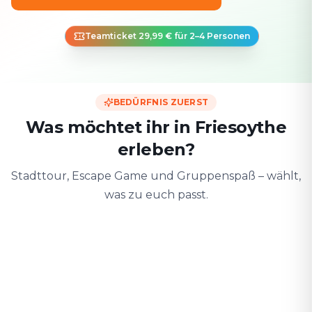
Teamticket 29,99 € für 2–4 Personen
BEDÜRFNIS ZUERST
Was möchtet ihr in Friesoythe
erleben?
Stadttour, Escape Game und Gruppenspaß – wählt,
was zu euch passt.
Zu zweit
Mit Freunden
Mit der F
Date & Stadtabenteuer
Gruppen-Challenge
Sicher & spiele