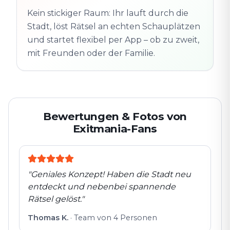
Folgt der Spur
Spur
Echte Orte · völlig
entdeckt
Kein stickiger Raum: Ihr lauft durch die
flexibel
Stadt, löst Rätsel an echten Schauplätzen
und startet flexibel per App – ob zu zweit,
mit Freunden oder der Familie.
Bewertungen & Fotos von
Exitmania-Fans
"
Geniales Konzept! Haben die Stadt neu
entdeckt und nebenbei spannende
Rätsel gelöst.
"
Thomas K.
·
Team von 4 Personen