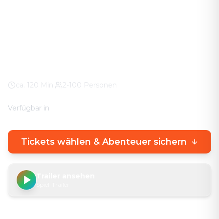
Das Abenteuer in eurer Stadt. Keine stickigen
Keller-Räume – knifflige Rätsel direkt draußen, mit
echtem Stadterlebnis.
Falkensteiner Straße
100% Wetter-Garantie
Eigenes Smartphone
ca.
120
Min.
2-100 Personen
Verfügbar in
🇩🇪
DE
🇬🇧
EN
Tickets wählen & Abenteuer sichern
Trailer ansehen
Spiel-Trailer