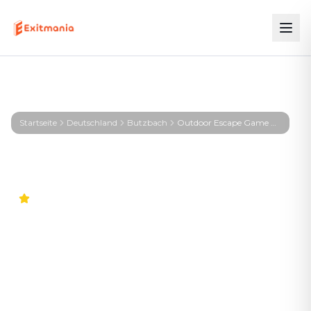
Startseite
Deutschland
Butzbach
Outdoor Escape Game Butzbach – First Profiler - Butzbach
4.6
Outdoor Escape Game
Butzbach – First Profiler -
Butzbach