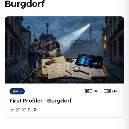
Burgdorf
4.6
🇩🇪
DE
🇬🇧
EN
First Profiler - Burgdorf
ab
29.99
EUR