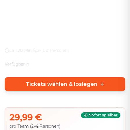
Das Abenteuer in eurer Stadt. Keine stickigen
Keller-Räume – knifflige Rätsel direkt draußen, mit
echtem Stadterlebnis.
Weltweit
100% Wetter-Garantie
Eigenes Smartphone
ca.
120
Min.
2-100 Personen
Verfügbar in
🇩🇪
DE
🇬🇧
EN
Tickets wählen & loslegen
29,99 €
Sofort spielbar
pro Team (2–4 Personen)