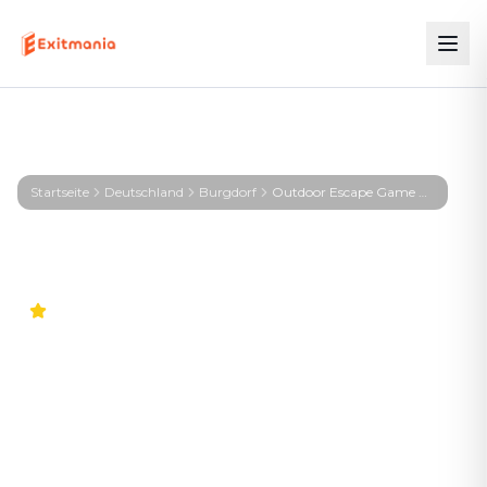
Startseite
Deutschland
Burgdorf
Outdoor Escape Game Burgdorf – KIRA – Signal aus der Tiefe
4.9
Weltweit
Outdoor Escape Game
Burgdorf – KIRA – Signal aus
der Tiefe