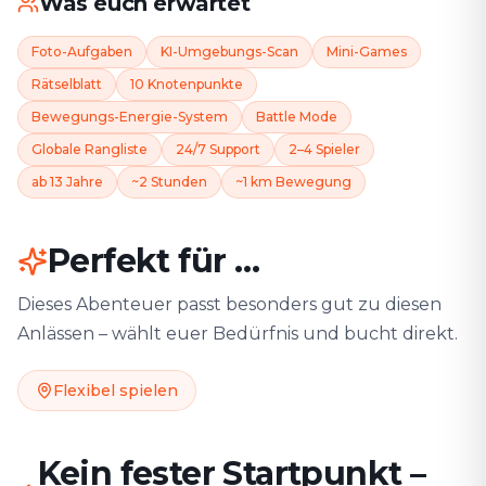
Was euch erwartet
Foto-Aufgaben
KI-Umgebungs-Scan
Mini-Games
Rätselblatt
10 Knotenpunkte
Bewegungs-Energie-System
Battle Mode
Globale Rangliste
24/7 Support
2–4 Spieler
ab 13 Jahre
~2 Stunden
~1 km Bewegung
Perfekt für …
Dieses Abenteuer passt besonders gut zu diesen
Anlässen – wählt euer Bedürfnis und bucht direkt.
Flexibel spielen
Kein fester Startpunkt –