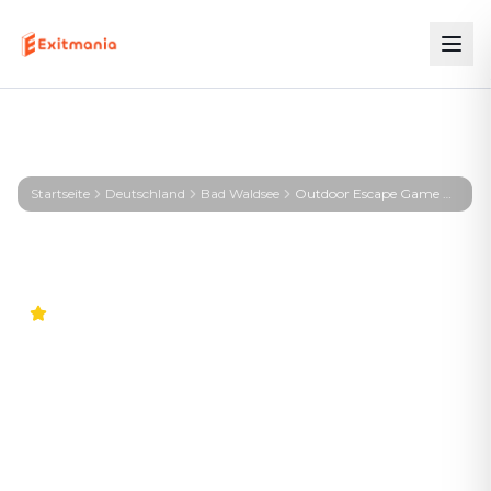
Startseite
Deutschland
Bad Waldsee
Outdoor Escape Game Bad Waldsee – KIRA – Signal aus der Tiefe
4.9
Weltweit
Outdoor Escape Game Bad
Waldsee – KIRA – Signal aus
der Tiefe