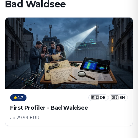
Bad Waldsee
4.7
🇩🇪
DE
🇬🇧
EN
First Profiler - Bad Waldsee
ab
29.99
EUR