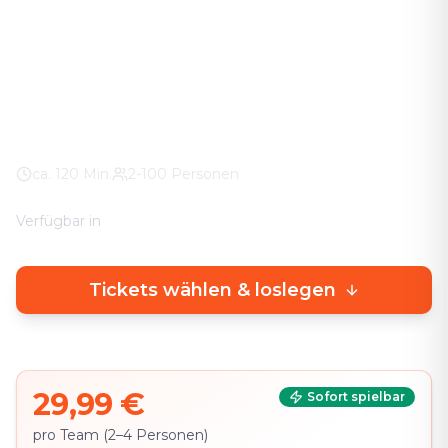
Das Abenteuer in eurer Stadt. Keine stickigen
Keller-Räume – knifflige Rätsel direkt draußen, mit
echtem Stadterlebnis.
Weltweit
100% Wetter-Garantie
Eigenes Smartphone
ca.
120
Min.
2-100 Personen
Verfügbar in
🇩🇪
DE
🇬🇧
EN
Tickets wählen & loslegen
29,99 €
Sofort spielbar
pro Team (2–4 Personen)