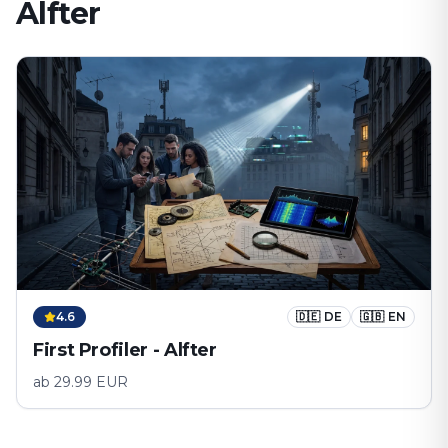
Alfter⁠
4.6
🇩🇪
DE
🇬🇧
EN
First Profiler - Alfter⁠
ab
29.99
EUR