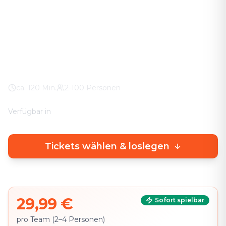
Das Abenteuer in eurer Stadt. Keine stickigen
Keller-Räume – knifflige Rätsel direkt draußen, mit
echtem Stadterlebnis.
Weltweit
100% Wetter-Garantie
Eigenes Smartphone
ca.
120
Min.
2-100 Personen
Verfügbar in
🇩🇪
DE
🇬🇧
EN
Tickets wählen & loslegen
29,99 €
Sofort spielbar
pro Team (2–4 Personen)