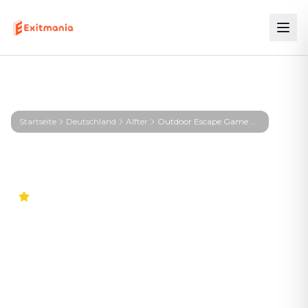
Startseite
Deutschland
Alfter⁠
Outdoor Escape Game Alfter⁠ – KIRA – Signal aus der Tiefe
4.9
Weltweit
Outdoor Escape Game
Alfter⁠ – KIRA – Signal aus
der Tiefe